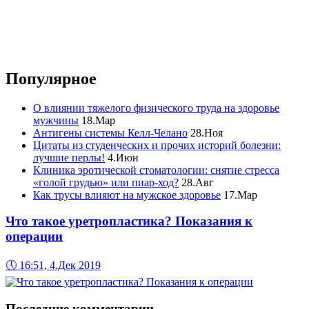
Популярное
О влиянии тяжелого физического труда на здоровье
мужчины
18.Мар
Антигены системы Келл-Челано
28.Ноя
Цитаты из студенческих и прочих историй болезни:
лучшие перлы!
4.Июн
Клиника эротической стоматологии: снятие стресса
«голой грудью» или пиар-ход?
28.Авг
Как трусы влияют на мужское здоровье
17.Мар
Что такое уретропластика? Показания к
операции
🕔
16:51, 4.Дек 2019
Последние комментарии