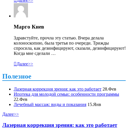

Далее>>
Марго Киев
Здравстуйте, прочла эту статью. Вчера делала
колоноскопию, была третья по очереди. Трижды
спросила, как дезинфицируют, сказали, дезинфицируют!
Когда мне сделали …

Далее>>
Полезное
Лазерная коррекция зрения: как это работает
28.Фев
Ипотека для молодой семьи: особенности программы
22.Фев
Лечебный массаж: виды и показания
15.Янв
Далее>>
Лазерная коррекция зрения: как это работает