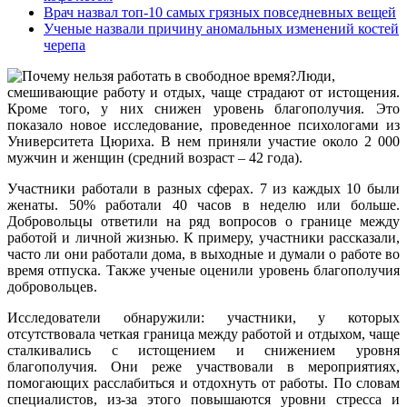
Врач назвал топ-10 самых грязных повседневных вещей
Ученые назвали причину аномальных изменений костей
черепа
Люди,
смешивающие работу и отдых, чаще страдают от истощения.
Кроме того, у них снижен уровень благополучия. Это
показало новое исследование, проведенное психологами из
Университета Цюриха. В нем приняли участие около 2 000
мужчин и женщин (средний возраст – 42 года).
Участники работали в разных сферах. 7 из каждых 10 были
женаты. 50% работали 40 часов в неделю или больше.
Добровольцы ответили на ряд вопросов о границе между
работой и личной жизнью. К примеру, участники рассказали,
часто ли они работали дома, в выходные и думали о работе во
время отпуска. Также ученые оценили уровень благополучия
добровольцев.
Исследователи обнаружили: участники, у которых
отсутствовала четкая граница между работой и отдыхом, чаще
сталкивались с истощением и снижением уровня
благополучия. Они реже участвовали в мероприятиях,
помогающих расслабиться и отдохнуть от работы. По словам
специалистов, из-за этого повышаются уровни стресса и