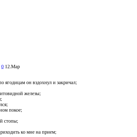
0
12.Мар
по ягодицам он вздохнул и закричал;
щитовидной железы;
;
лся;
ном покое;
й стопы;
приходить ко мне на прием;