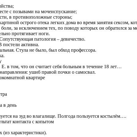
ийства;
есте с позывами на мочеиспускание;
ности, в противоположные стороны;
картиной острого отека легких дома во время занятия сексом, к
 боли, за исключением тех, по поводу которых он обратился за
ельно протягивает ноги.
. Сопутствующая патология – девичество.
В постели активна.
льная. Стула не было, был обход профессора.
жа.
у
Е. в том, что он считает себя больным в течение 18 лет…
направления: ушиб правой почки о самосвал.
нокомнатной квартире
етра
а в день
уется на зуд во влагалище. Полгода пользуется костылём….
ультат контакта с копытом
х (из характеристики).