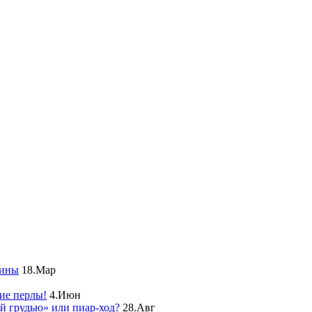
чины
18.Мар
ие перлы!
4.Июн
ой грудью» или пиар-ход?
28.Авг