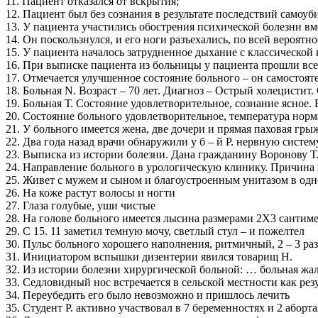
11. Пациент отказался от вскрытия;
12. Пациент был без сознания в результате последствий самоуб
13. У пациента участились обострения психической болезни вм
14. Он поскользнулся, и его ноги разъехались, по всей вероят
15. У пациента началось затрудненное дыхание с классической 
16. При выписке пациента из больницы у пациента прошли все
17. Отмечается улучшенное состояние больного – он самостоят
18. Больная N. Возраст – 70 лет. Диагноз – Острый холецистит
19. Больная Т. Состояние удовлетворительное, сознание ясное. 
20. Состояние больного удовлетворительное, температура норма
21. У больного имеется жена, две дочери и прямая паховая гры
22. Два года назад врачи обнаружили у б – й Р. нервную систем
23. Выписка из истории болезни. Дана гражданину Воронову Т. 
24. Направление больного в урологическую клинику. Причина 
25. Живет с мужем и сыном и благоустроенным унитазом в од
26. На коже растут волосы и ногти
27. Глаза голубые, уши чистые
28. На голове больного имеется лысина размерами 2X3 сантим
29. С 15. 11 заметил темную мочу, светлый стул – и пожелтел
30. Пульс больного хорошего наполнения, ритмичный, 2 – 3 раз
31. Инициатором вспышки дизентерии явился товарищ Н.
32. Из истории болезни хирургической больной: … больная жал
33. Седловидный нос встречается в сельской местности как рез
34. Переубедить его было невозможно и пришлось лечить
35. Студент Р. активно участвовал в 7 беременностях и 2 аборта