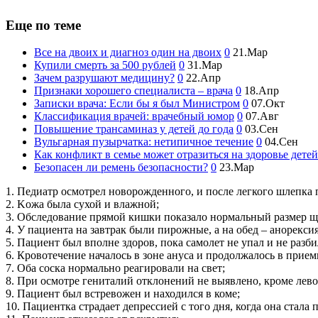
Еще по теме
Все на двоих и диагноз один на двоих
0
21.Мар
Купили смерть за 500 рублей
0
31.Мар
Зачем разрушают медицину?
0
22.Апр
Признаки хорошего специалиста – врача
0
18.Апр
Записки врача: Если бы я был Министром
0
07.Окт
Классификация врачей: врачебный юмор
0
07.Авг
Повышение трансаминаз у детей до года
0
03.Сен
Вульгарная пузырчатка: нетипичное течение
0
04.Сен
Как конфликт в семье может отразиться на здоровье детей
Безопасен ли ремень безопасности?
0
23.Мар
1. Педиатр осмотрел новорожденного, и после легкого шлепка 
2. Kожа была сухой и влажной;
3. Обследование прямой кишки показало нормальный размер 
4. У пациента на завтрак были пирожные, а на обед – анорексия
5. Пациент был вполне здоров, пока самолет не упал и не разби
6. Кровотечение началось в зоне ануса и продолжалось в прием
7. Оба соска нормально реагировали на свет;
8. При осмотре гениталий отклонений не выявлено, кроме лево
9. Пациент был встревожен и находился в коме;
10. Пациентка страдает депрессией с того дня, когда она стала 