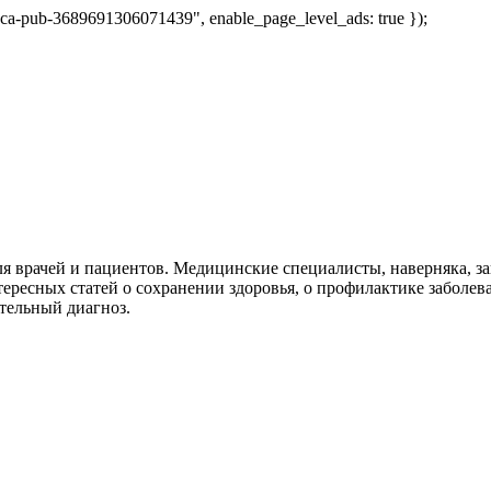
 "ca-pub-3689691306071439", enable_page_level_ads: true });
я врачей и пациентов. Медицинские специалисты, наверняка, 
тересных статей о сохранении здоровья, о профилактике заболев
тельный диагноз.