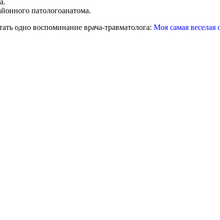
а.
айонного патологоанатома.
итать одно воспоминание врача-травматолога:
Моя самая веселая 