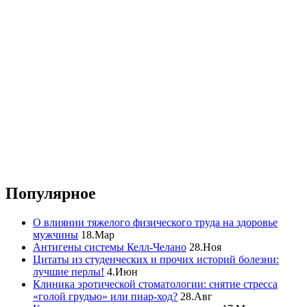
Популярное
О влиянии тяжелого физического труда на здоровье
мужчины
18.Мар
Антигены системы Келл-Челано
28.Ноя
Цитаты из студенческих и прочих историй болезни:
лучшие перлы!
4.Июн
Клиника эротической стоматологии: снятие стресса
«голой грудью» или пиар-ход?
28.Авг