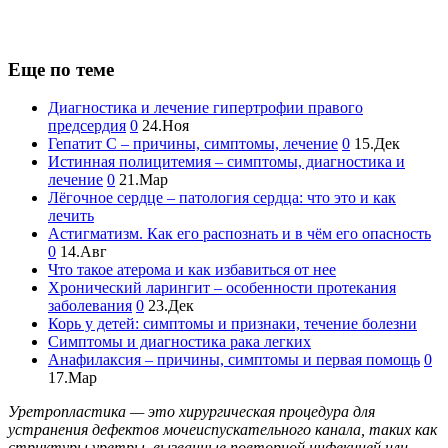
Еще по теме
Диагностика и лечение гипертрофии правого
предсердия
0
24.Ноя
Гепатит С – причины, симптомы, лечение
0
15.Дек
Истинная полицитемия – симптомы, диагностика и
лечение
0
21.Мар
Лёгочное сердце – патология сердца: что это и как
лечить
Астигматизм. Как его распознать и в чём его опасность
0
14.Авг
Что такое атерома и как избавиться от нее
Хронический ларингит – особенности протекания
заболевания
0
23.Дек
Корь у детей: симптомы и признаки, течение болезни
Симптомы и диагностика рака легких
Анафилаксия – причины, симптомы и первая помощь
0
17.Мар
Уретропластика — это хирургическая процедура для
устранения дефектов мочеиспускательного канала, таких как
стриктуры уретры, вызванные повторной инфекцией или