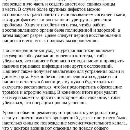
поврежденную часть и создать анастамоз, сшивая концы
вместе. В случае более крупных дефектов можно
использовать трансплантат с использованием соседней ткани,
и хирург фактически восстановит уретру для решения
проблемы. Хирург позаботится о том, чтобы работа
восстановленного органа была полноценной и здоровой, а
затем закроет разрез. Далее следует период восстановления
пациента и его путь к полному выздоровлению.
Послеоперационный уход за уретропластикой включает
регулярное обслуживание мочевого катетера, чтобы
убедиться, что пациент безопасно отводит мочу, и проверять
наличие признаков инфекции или других осложнений.
Пациент также получает анальгезию для устранения болей и
дискомфорта. Нужно безопасно передвигаться, даже если
пациент остается в больнице, ему нужно будет ходить и
аккуратно растягиваться, чтобы предотвратить образование
тромбов и атрофию мышц. В конечном итоге врач удалит
катетер и может запросить повторное обследование, чтобы
убедиться, что операция прошла успешно.
Урологи обычно рекомендуют проводить уретропластику,
если у пациента имеется врожденный дефект или у него было
настолько сильное повреждение мочеиспускательного канала,
что у доктора возникают опасения по поводу общего