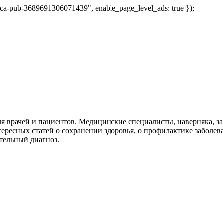
 "ca-pub-3689691306071439", enable_page_level_ads: true });
я врачей и пациентов. Медицинские специалисты, наверняка, 
тересных статей о сохранении здоровья, о профилактике заболев
тельный диагноз.