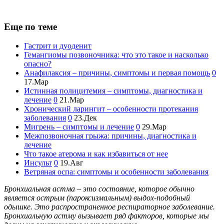
Еще по теме
Гастрит и дуоденит
Гемангиомы позвоночника: что это такое и насколько
опасно?
Анафилаксия – причины, симптомы и первая помощь
0
17.Мар
Истинная полицитемия – симптомы, диагностика и
лечение
0
21.Мар
Хронический ларингит – особенности протекания
заболевания
0
23.Дек
Мигрень – симптомы и лечение
0
29.Мар
Межпозвоночная грыжа: причины, диагностика и
лечение
Что такое атерома и как избавиться от нее
Инсульт
0
19.Авг
Ветряная оспа: симптомы и особенности заболевания
Бронхиальная астма – это состояние, которое обычно
является острым (пароксизмальным) выдох-подобный
одышке. Это распространенное респираторное заболевание.
Бронхиальную астму вызывает ряд факторов, которые мы