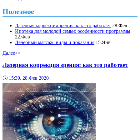
Полезное
Лазерная коррекция зрения: как это работает
28.Фев
Ипотека для молодой семьи: особенности программы
22.Фев
Лечебный массаж: виды и показания
15.Янв
Далее>>
Лазерная коррекция зрения: как это работает
🕔
15:39, 28.Фев 2020