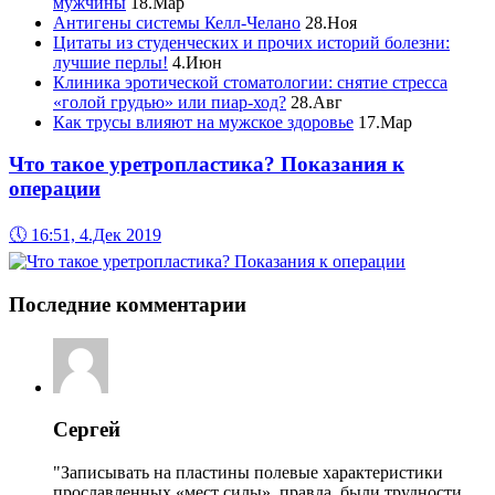
мужчины
18.Мар
Антигены системы Келл-Челано
28.Ноя
Цитаты из студенческих и прочих историй болезни:
лучшие перлы!
4.Июн
Клиника эротической стоматологии: снятие стресса
«голой грудью» или пиар-ход?
28.Авг
Как трусы влияют на мужское здоровье
17.Мар
Что такое уретропластика? Показания к
операции
🕔
16:51, 4.Дек 2019
Последние комментарии
Сергей
"Записывать на пластины полевые характеристики
прославленных «мест силы», правда, были трудности