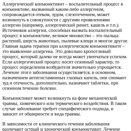
Аллергический конъюнктивит – воспалительный процесс в
конъюнктиве, вызванный каким-либо аллергеном,
сопровождается отеком, зудом, слезотечением, может
возникнуть в совокупности с другими проявлениями
аллергии (например, аллергический ринит, кашель и т.п.).
Источников аллергии, способных вызвать воспалительный
процесс в конъюнктиве, великое множество – это пыльца
растений, шерсть животных, пылевые клещи и многое другое.
Главная задача терапии при аллергическом конъюнктивите –
это выявление аллергена. Это довольно кропотливый
процесс, который далеко не всегда может увенчаться успехом.
Если аллергический процесс носит сезонный характер, то
процесс определения возбудителя значительно упрощается.
Лечение этого заболевания осуществляется, в основном,
назначением антигистаминных глазных капель, они снимают
зуд и отечность, дополнительно, назначают таблетки, при
сезонном течении болезни.
Конъюнктивит может возникнуть на фоне механической
травмы, химического или термического воздействия. В таком
случае заболевание требует специфического подхода, и
зависит от обширности и вида травмы.
В зависимости от клинического течения заболевания
различают острый и хронический конъюнктивит. Лечение