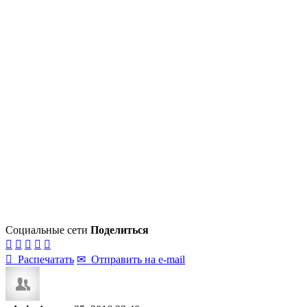
Социальные сети
Поделиться






Распечатать
✉
Отправить на e-mail