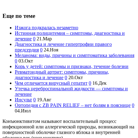
Еще по теме
Изжога подкралась незаметно
Истинная полицитемия – симптомы, диагностика и
лечение
0
21.Мар
Диагностика и лечение гипертрофии правого
предсердия
0
24.Ноя
Меланома: виды, причины и симптоматика заболевания
0
03.Окт
Корь у детей: симптомы и признаки, течение болезни
Ревматоидный артрит: симптомы, причины,
диагностика и лечение
0
20.Окт
Чем отличается вирусный гепатит
0
16.Дек
Утечка цереброспинальной жидкости — симптомы и
лечение
Инсульт
0
19.Авг
Ортопедия с ZB PAIN RELIEF – нет болям в пояснице
0
04.Июл
Конъюнктивитом называют воспалительный процесс
инфекционной или аллергической природы, возникающий на
поверхностной оболочке глазного яблока и внутренней
оболочке век (конъюнктиве).