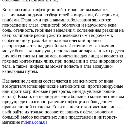
Конъюнктивит инфекционной этиологии вызывается
различными видами возбудителей – вирусами, бактериями,
грибами. Главными признаками заболевания являются:
покраснение глаза, слизистой оболочки и наружного века,
боль, отечность, гнойные выделения, болезненная реакция на
свет, залипание ресниц желто-зеленоватыми корочками,
особенно по утрам. Часто патологический процесс
распространяется на другой глаз. Источником заражения
могут быть грязные руки, использование зараженных средств
личной гигиены (например, полотенце для лица) и косметики,
грязных контактных линз, при попадании в глаз инородного
тела, а также, инфекция может попасть в глаз воздушно-
капельным путем.
Назначение лечения составляется в зависимости от вида
возбудителя (специфические антибиотики, противовирусные
или противогрибковые препараты, иногда увлажняющие
капли). Важно, на период лечения больного конъюнктивитом
предупредить распространение инфекции соблюдением
правил личной гигиены. Если вы носите контактные линзы,
выбирайте их только посоветовавшись с офтальмологом:
большой выбор контактных линз представлен в интернет-
магазине
mrlens.com.ua
.