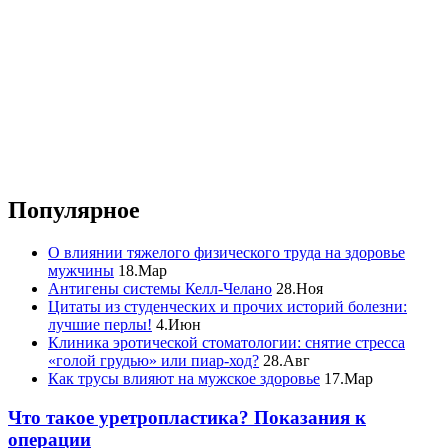
Популярное
О влиянии тяжелого физического труда на здоровье
мужчины
18.Мар
Антигены системы Келл-Челано
28.Ноя
Цитаты из студенческих и прочих историй болезни:
лучшие перлы!
4.Июн
Клиника эротической стоматологии: снятие стресса
«голой грудью» или пиар-ход?
28.Авг
Как трусы влияют на мужское здоровье
17.Мар
Что такое уретропластика? Показания к
операции