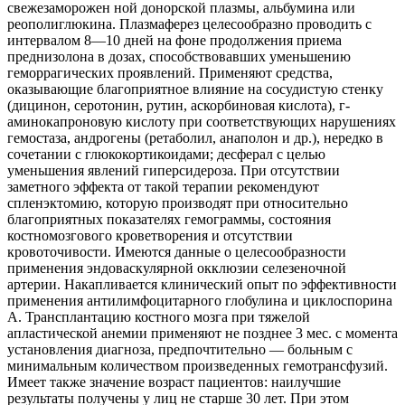
свежезаморожен ной донорской плазмы, альбумина или
реополиглюкина. Плазмаферез целесообразно проводить с
интервалом 8—10 дней на фоне продолжения приема
преднизолона в дозах, способствовавших уменьшению
геморрагических проявлений. Применяют средства,
оказывающие благоприятное влияние на сосудистую стенку
(дицинон, серотонин, рутин, аскорбиновая кислота), г-
аминокапроновую кислоту при соответствующих нарушениях
гемостаза, андрогены (ретаболил, анаполон и др.), нередко в
сочетании с глюкокортикоидами; десферал с целью
уменьшения явлений гиперсидероза. При отсутствии
заметного эффекта от такой терапии рекомендуют
спленэктомию, которую производят при относительно
благоприятных показателях гемограммы, состояния
костномозгового кроветворения и отсутствии
кровоточивости. Имеются данные о целесообразности
применения эндоваскулярной окклюзии селезеночной
артерии. Накапливается клинический опыт по эффективности
применения антилимфоцитарного глобулина и циклоспорина
А. Трансплантацию костного мозга при тяжелой
апластической анемии применяют не позднее 3 мес. с момента
установления диагноза, предпочтительно — больным с
минимальным количеством произведенных гемотрансфузий.
Имеет также значение возраст пациентов: наилучшие
результаты получены у лиц не старше 30 лет. При этом