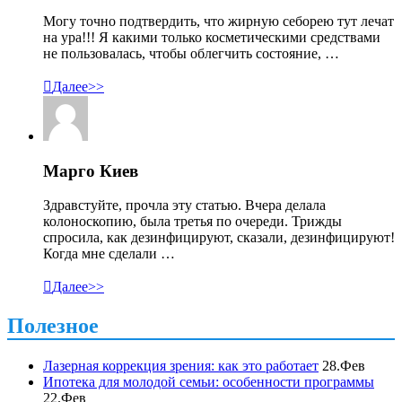
Могу точно подтвердить, что жирную себорею тут лечат
на ура!!! Я какими только косметическими средствами
не пользовалась, чтобы облегчить состояние, …

Далее>>
Марго Киев
Здравстуйте, прочла эту статью. Вчера делала
колоноскопию, была третья по очереди. Трижды
спросила, как дезинфицируют, сказали, дезинфицируют!
Когда мне сделали …

Далее>>
Полезное
Лазерная коррекция зрения: как это работает
28.Фев
Ипотека для молодой семьи: особенности программы
22.Фев