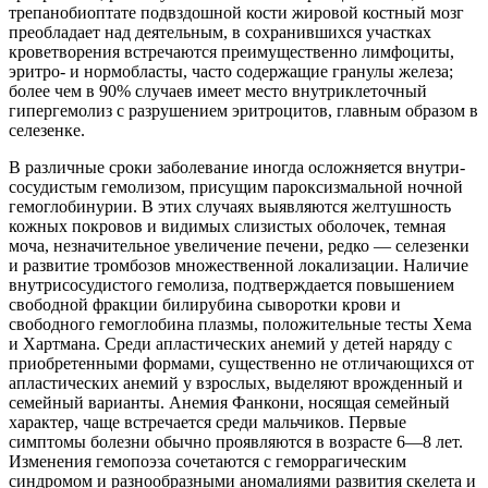
трепанобиоптате подвздошной кости жировой костный мозг
преобладает над деятельным, в сохранившихся участках
кроветворения встречаются преимущественно лимфоциты,
эритро- и нормобласты, часто содержащие гранулы железа;
более чем в 90% случаев имеет место внутриклеточный
гипергемолиз с разрушением эритроцитов, главным образом в
селезенке.
В различные сроки заболевание иногда осложняется внутри-
сосудистым гемолизом, присущим пароксизмальной ночной
гемоглобинурии. В этих случаях выявляются желтушность
кожных покровов и видимых слизистых оболочек, темная
моча, незначительное увеличение печени, редко — селезенки
и развитие тромбозов множественной локализации. Наличие
внутрисосудистого гемолиза, подтверждается повышением
свободной фракции билирубина сыворотки крови и
свободного гемоглобина плазмы, положительные тесты Хема
и Хартмана. Среди апластических анемий у детей наряду с
приобретенными формами, существенно не отличающихся от
апластических анемий у взрослых, выделяют врожденный и
семейный варианты. Анемия Фанкони, носящая семейный
характер, чаще встречается среди мальчиков. Первые
симптомы болезни обычно проявляются в возрасте 6—8 лет.
Изменения гемопоэза сочетаются с геморрагическим
синдромом и разнообразными аномалиями развития скелета и