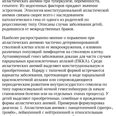
апластических анемий при туберкулезе, беременности,
гепатите. Из эндогенных факторов придают значение
эстрогенам. Этиология конституциональной апластической
анемии связана скорее всего с наследованием
патологического гена от одного из родителей по
рецессивному типу. Описаны случаи заболевания детей,
родившихся от межродственных браков.
Наиболее распространено мнение о поражении при
апластических анемиях частично детерминированной
стволовой клетки и/или ее микроокружения, о влиянии
различных популяций лимфоцитов на стволовую клетку.
Аутоиммунный генез заболевания доказан для части случаев
парциальных красноклеточных аплазий (ПККА). Среди
апластических анемий выделяют конституциональную и
приобретенные. Наряду с типичной формой встречаются
варианты заболевания, протекающие в виде парциальной
красноклеточной аплазии или сопровождающиеся
периодическим развитием внутрисосудистого гемолиза по
типу пароксизмальной ночной гемоглобинурии (в начале
становления болезни или на отдельных этапах процесса). У
детей выделяют приобретенные, семейные и врожденные
формы апластических анемий. Примерная формулировка
диагноза: 1. Апластическая анемия с панцитопенией (эритро-,
тромбо-, лейкопенией с нейтропенией и относительным