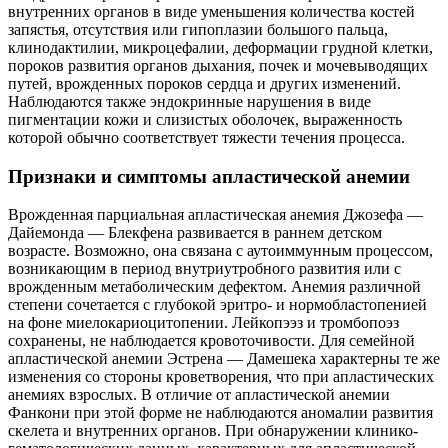
внутренних органов в виде уменьшения количества костей
запястья, отсутствия или гипоплазии большого пальца,
клинодактилии, микроцефалии, деформации грудной клетки,
пороков развития органов дыхания, почек и мочевыводящих
путей, врожденных пороков сердца и других изменений.
Наблюдаются также эндокринные нарушения в виде
пигментации кожи и слизистых оболочек, выраженность
которой обычно соответствует тяжести течения процесса.
Признаки и симптомы апластической анемии
Врожденная парциальная апластическая анемия Джозефа —
Дайемонда — Блекфена развивается в раннем детском
возрасте. Возможно, она связана с аутоиммунным процессом,
возникающим в период внутриутробного развития или с
врожденным метаболическим дефектом. Анемия различной
степени сочетается с глубокой эритро- и нормобластопенией
на фоне миелокариоцитопении. Лейкопээз и тромбопоэз
сохранены, не наблюдается кровоточивости. Для семейной
апластической анемии Эстрена — Дамешека характерны те же
изменения со стороны кроветворения, что при апластических
анемиях взрослых. В отличие от апластической анемии
Фанкони при этой форме не наблюдаются аномалии развития
скелета и внутренних органов. При обнаружении клинико-