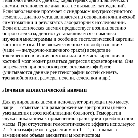
гематологических данных, характерных для апластической
анемии, установление диагноза не вызывает затруднений.
Если заболевание протекает с синдромом внутрисосудистого
гемолиза, диагноз устанавливается на основании клинической
симптоматики и результатов лабораторных исследований.
Если апластическая анемия предшествует возникновению
острого лейкоза, диагноз устанавливается с помощью
изучения миелограммы и особенно гистологической картины
костного мозга. При злокачественных новообразованиях
(чаще — желудочно-кишечного тракта) вследствие
токсического влияния опухоли и/или метастазирования в
костный мозг может развиться депрессия кроветворения. Она
встречается при остеосклерозе, остеомиелофиброзе
(учитываются данные рентгенографии костей скелета,
трепанобиопсии, размеры печени, селезенки и др.).
Лечение апластической анемии
Для купирования анемии используют эритроцитную массу,
чаще — отмытые или размороженные эритроциты (целью
уменьшения изосенсибилизации больного). Геморрагии
служат показанием к применению трансфузий тромбоцитной
массы. При отсутствии гемостатического эффекта используют
2—5 плазмаферезов с удалением по 1 —1,5 л плазмы с
замещением объема адекватны м количеством