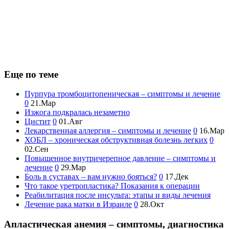
Еще по теме
Пурпура тромбоцитопеническая – симптомы и лечение
0
21.Мар
Изжога подкралась незаметно
Цистит
0
01.Авг
Лекарственная аллергия – симптомы и лечение
0
16.Мар
ХОБЛ – хроническая обструктивная болезнь легких
0
02.Сен
Повышенное внутричерепное давление – симптомы и
лечение
0
29.Мар
Боль в суставах – вам нужно бояться?
0
17.Дек
Что такое уретропластика? Показания к операции
Реабилитация после инсульта: этапы и виды лечения
Лечение рака матки в Израиле
0
28.Окт
Апластическая анемия – симптомы, диагностика