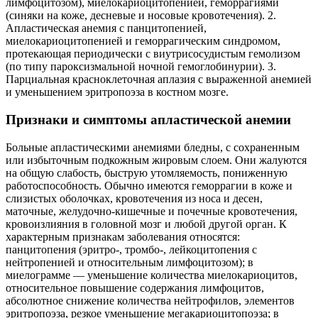
лимфоцитозом), миелокариоцитопенией, геморрагиями
(синяки на коже, десневые и носовые кровотечения). 2.
Апластическая анемия с панцитопенией,
миелокариоцитопенией и геморрагическим синдромом,
протекающая периодически с виутрисосудистым гемолизом
(по типу пароксизмальной ночной гемоглобинурии). 3.
Парциальная красноклеточная аплазия с выраженной анемией
и уменьшением эритропоэза в костном мозге.
Признаки и симптомы апластической анемии
Больные апластическими анемиями бледны, с сохраненным
или избыточным подкожным жировым слоем. Они жалуются
на общую слабость, быструю утомляемость, пониженную
работоспособность. Обычно имеются геморрагии в коже и
слизистых оболочках, кровотечения из носа и десен,
маточные, желудочно-кишечные и почечные кровотечения,
кровоизлияния в головной мозг и любой другой орган. К
характерным признакам заболевания относятся:
панцитопения (эритро-, тромбо-, лейкоцитопения с
нейтропенией и относительным лимфоцитозом); в
миелограмме — уменьшение количества миелокариоцитов,
относительное повышение содержания лимфоцитов,
абсолютное снижение количества нейтрофилов, элементов
эритропоэза, резкое уменьшение мегакариоцитопоэза; в