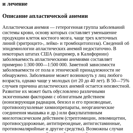
и лечение
Описание апластической анемии
Апластическая анемия — гетерогенная группа заболеваний
системы крови, основу которых составляет уменьшение
продукции клеток костного мозга, чаще трех клеточных
линий (эритроцито-, лейко- и тромбоцитопоэза). Сведений об
эпидемиологии апластических анемий недостаточно. В
некоторых штатах США (например, в Калифорнии)
заболеваемость апластическими анемиями составляет
примерно 1:300 000—1:500 000. Заметной зависимости
заболеваемости от пола и этнической принадлежности не
обнаружено. Заболевание может возникнуть у лиц любого
возраста, однако чаще у молодых (от 20 до 40 лет). В 50—75%
случаев причина апластических анемий остается неизвестной.
Развитие их может быть обусловлено различными
экзогенными факторами с облигатным действием
(ионизирующая радиация, бензол и его производные,
противоопухолевые химиопрепараты, неорганические
соединения мышьяка и др.) или факультативным
миелотоксическим действием (стрептомицин, левомицетин,
противосудорожные, антитиреоидные, антигистаминные,
противомалярийные и другие средства). Возможны случаи