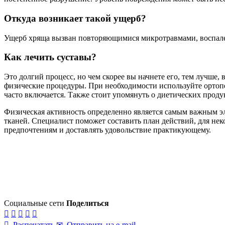
Откуда возникает такой ущерб?
Ущерб хряща вызван повторяющимися микротравмами, воспален
Как лечить суставы?
Это долгий процесс, но чем скорее вы начнете его, тем лучше
физические процедуры. При необходимости используйте ортопе
часто включается. Также стоит упомянуть о диетических продук
Физическая активность определенно является самым важным э
тканей. Специалист поможет составить план действий, для нек
предпочтениям и доставлять удовольствие практикующему.
Социальные сети
Поделиться






Распечатать
✉
Отправить на e-mail