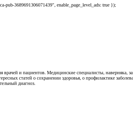
 "ca-pub-3689691306071439", enable_page_level_ads: true });
я врачей и пациентов. Медицинские специалисты, наверняка, 
тересных статей о сохранении здоровья, о профилактике заболев
тельный диагноз.