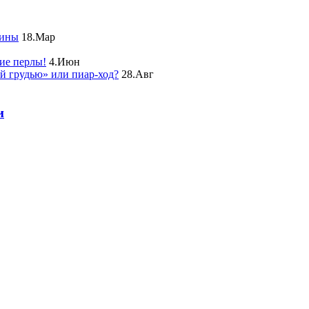
чины
18.Мар
ие перлы!
4.Июн
ой грудью» или пиар-ход?
28.Авг
и