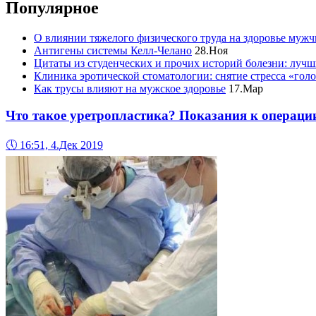
Популярное
О влиянии тяжелого физического труда на здоровье муж
Антигены системы Келл-Челано
28.Ноя
Цитаты из студенческих и прочих историй болезни: лучш
Клиника эротической стоматологии: снятие стресса «гол
Как трусы влияют на мужское здоровье
17.Мар
Что такое уретропластика? Показания к операци
🕔
16:51, 4.Дек 2019