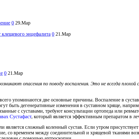
чение
0
29.Мар
т клещевого энцефалита
0
21.Мар
ие
0
21.Мар
зникают опасения по поводу воспаления. Это не всегда плохой 
всего упоминаются две основные причины. Воспаление в суставах
гут быть дегенеративные изменения в суставном хряще, наприм
язанные с суставами, требуют консультации ортопеда или ревма
тавах Сустафаст
, который является эффективным препаратом в ле
 является сложный коленный сустав. Если утром присутствует бо
ние, со временем между соединительной и хрящевой тканями во
следован с помощью артроскопии.