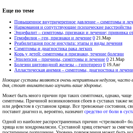
Еще по теме
Повышенное внутричерепное давление – симптомы и ле
Наркомания и сопутствующие психические расстройства
Энцефалит – симптомы, признаки и лечение; прививка о
Гемофилия – ген, признаки и лечение
0
21.Мар
Реабилитация после инсульта: этапы и виды лечения
Симптомы и диагностика рака легких
Корь у детей: симптомы и признаки, течение болезни
Эпилепсия – причины, симптомы и лечение
0
21.Мар
Болезни щитовидной железы – гипотиреоз
0
19.Авг
Апластическая анемия – симптомы, диагностика и лечен
Ноющие суставы являются очень неприятным недугом, часто во
дня, стоит внимательно изучить ваше здоровье.
Может быть много причин при таких симптомах, однако, чаще 
симптомы. Причиной возникновения сбоев в суставах также мо
или дефектом в суставном хряще. Все тревожные состояния, св
поставит диагноз и, вероятно, назначит
средство от боли в сус
Одной из наиболее распространенных причин «стрелковой» боли
хряща или хондромалясии. Суставной хрящ отвечает за смягче
постепенное разрушение. Уровень повреждения может быть ис