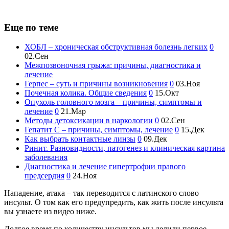
Еще по теме
ХОБЛ – хроническая обструктивная болезнь легких
0
02.Сен
Межпозвоночная грыжа: причины, диагностика и
лечение
Герпес – суть и причины возникновения
0
03.Ноя
Почечная колика. Общие сведения
0
15.Окт
Опухоль головного мозга – причины, симптомы и
лечение
0
21.Мар
Методы детоксикации в наркологии
0
02.Сен
Гепатит С – причины, симптомы, лечение
0
15.Дек
Как выбрать контактные линзы
0
09.Дек
Ринит. Разновидности, патогенез и клиническая картина
заболевания
Диагностика и лечение гипертрофии правого
предсердия
0
24.Ноя
Нападение, атака – так переводится с латинского слово
инсульт. О том как его предупредить, как жить после инсульта
вы узнаете из видео ниже.
Долгое время по количеству инсультов мы делили первое