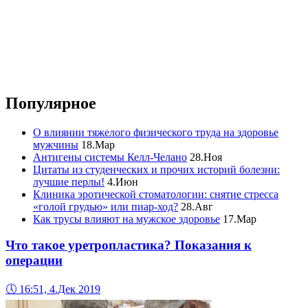
Популярное
О влиянии тяжелого физического труда на здоровье
мужчины
18.Мар
Антигены системы Келл-Челано
28.Ноя
Цитаты из студенческих и прочих историй болезни:
лучшие перлы!
4.Июн
Клиника эротической стоматологии: снятие стресса
«голой грудью» или пиар-ход?
28.Авг
Как трусы влияют на мужское здоровье
17.Мар
Что такое уретропластика? Показания к
операции
🕔
16:51, 4.Дек 2019