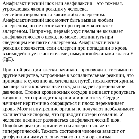
Анафилактический шок или анафилаксия – это тяжелая,
угрожающая жизни реакция у человека,
сенсибилизированного каким-либо аллергеном.
Анафилактический шок может быть вызван любым
аллергеном, но не возникает при первом контакте с
аллергеном. Например, первый укус пчелы не вызывает
анафилактического шока, но может возникнуть при
следующем контакте с аллергеном. Анафилактическая
реакция появляется, если аллерген при попадании в кровь
взаимодействует с антителами, иммуноглобулинами класса E
(IgE).
При этой реакции клетки начинают производить гистамин и
другие вещества, встроенные в воспалительные реакции, что
приводит к сужению дыхательных путей, появляются хрипы,
расширяются кровеносные сосуды и падает артериальное
давление. Стенки кровеносных сосудов начинают пропускать
жидкость, что приводит к крапивнице и отеку. Сердце
начинает неритмично сокращаться и плохо перекачивает
кровь. Мозг и внутренние органы не получают необходимого
количества кислорода, что приводит потери сознания. У
человека начинает развиваться анафилактический шок.
Подобная реакция организма на аллерген является
гиперергической. Тяжесть состояния человека зависит от
дисфункции иммунологического ответа организма.