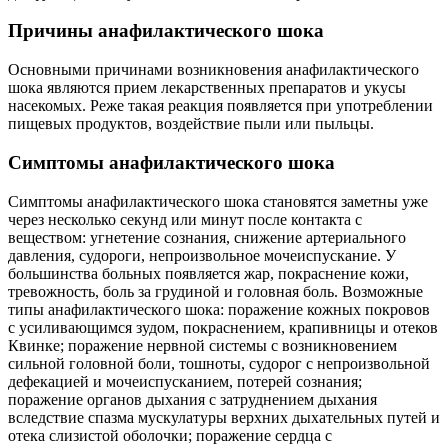
Причины анафилактического шока
Основными причинами возникновения анафилактического
шока являются прием лекарственных препаратов и укусы
насекомых. Реже такая реакция появляется при употреблении
пищевых продуктов, воздействие пыли или пыльцы.
Симптомы анафилактического шока
Симптомы анафилактического шока становятся заметны уже
через несколько секунд или минут после контакта с
веществом: угнетение сознания, снижение артериального
давления, судороги, непроизвольное мочеиспускание. У
большинства больных появляется жар, покраснение кожи,
тревожность, боль за грудиной и головная боль. Возможные
типы анафилактического шока: поражение кожных покровов
с усиливающимся зудом, покраснением, крапивницы и отеков
Квинке; поражение нервной системы с возникновением
сильной головной боли, тошноты, судорог с непроизвольной
дефекацией и мочеиспусканием, потерей сознания;
поражение органов дыхания с затруднением дыхания
вследствие спазма мускулатуры верхних дыхательных путей и
отека слизистой оболочки; поражение сердца с