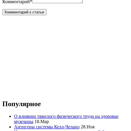
Комментарий
*
Популярное
О влиянии тяжелого физического труда на здоровье
мужчины
18.Мар
Антигены системы Келл-Челано
28.Ноя