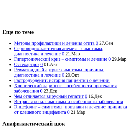
Еще по теме
Методы профилактики и лечения отита
0
27.Сен
Серповидно-клеточная анемия – симптомы,
диагностика и лечение
0
21.Мар
Гипертонический криз – симптомы и лечение
0
29.Мар
Остеоартроз
0
01.Авг
Ревматоидный артрит: симптомы, причины,
диагностика и лечение
0
20.Окт
Гастродуоденит: история пациентки о лечении
Хронический ларингит – особенности протекания
заболевания
0
23.Дек
Чем отличается вирусный гепатит
0
16.Дек
Ветряная оспа: симптомы и особенности заболевания
Энцефалит – симптомы, признаки и лечение; прививка
от клещевого энцефалита
0
21.Мар
Анафилактический шок