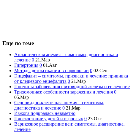
Еще по теме
Апластическая анемия – симптомы, диагностика и
лечение
0
21.Мар
Гипертония
0
01.Авг
Методы детоксикации в наркологии
0
02.Сен
Энцефалит – симптомы, признаки и лечение; прививка
от клещевого энцефалита
0
21.Мар
Причины заболевания щитовидной железы и ее лечение
Трихомониаз: особенности заражения и лечения
0
05.Мар
Серповидно-клеточная анемия – симптомы,
диагностика и лечение
0
21.Мар
Изжога подкралась незаметно
Плоскостопие у детей и взрослых
0
23.Окт
Варикозное расширение вен: симптомы, диагностика,
лечение