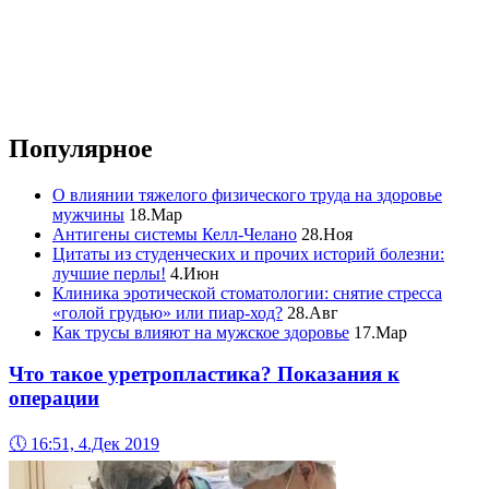
Популярное
О влиянии тяжелого физического труда на здоровье
мужчины
18.Мар
Антигены системы Келл-Челано
28.Ноя
Цитаты из студенческих и прочих историй болезни:
лучшие перлы!
4.Июн
Клиника эротической стоматологии: снятие стресса
«голой грудью» или пиар-ход?
28.Авг
Как трусы влияют на мужское здоровье
17.Мар
Что такое уретропластика? Показания к
операции
🕔
16:51, 4.Дек 2019