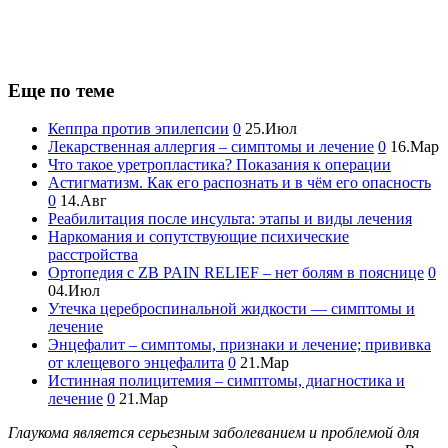
Еще по теме
Кеппра против эпилепсии
0
25.Июл
Лекарственная аллергия – симптомы и лечение
0
16.Мар
Что такое уретропластика? Показания к операции
Астигматизм. Как его распознать и в чём его опасность
0
14.Авг
Реабилитация после инсульта: этапы и виды лечения
Наркомания и сопутствующие психические
расстройства
Ортопедия с ZB PAIN RELIEF – нет болям в пояснице
0
04.Июл
Утечка цереброспинальной жидкости — симптомы и
лечение
Энцефалит – симптомы, признаки и лечение; прививка
от клещевого энцефалита
0
21.Мар
Истинная полицитемия – симптомы, диагностика и
лечение
0
21.Мар
Глаукома является серьезным заболеванием и проблемой для