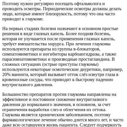
Поэтому нужно регулярно посещать офтальмолога и
проводить осмотры. Периодические осмотры должны делать
люди, которые имеют близорукость, потому что она часто
приводит к глаукоме.
На первых стадиях болезни назначают в основном простые
решения в виде глазных капель. Более поздняя болезнь,
которая не улучшается после применения глазных капель,
требует вмешательства хирурга. При лечении глаукомы
используются препараты из группы в-блокаторов,
симпатомиметики и ингибиторы карбоангидразы, а также
парасимпатомиметики и производные простагландина. В
сложных ситуациях (острые приступы глаукомы)
используются некоторые осмотические диуретики, например,
20% маннита, который вызывает отток слёз изнутри глаза в
кровеносные сосуды, что приводит к быстрому падению
внутриглазного давления.
Большинство препаратов против глаукомы направлены на
эффективное и постоянное снижение внутриглазного
давления до нормального значения, в основном, за счет
ограничения выработки слез и облегчения их оттока.
Глаукома является хроническим заболеванием, поэтому
фармакологическое лечение обычно длится много лет, и часто
даже всю оставшуюся жизнь пациента. Следует подчеркнуть