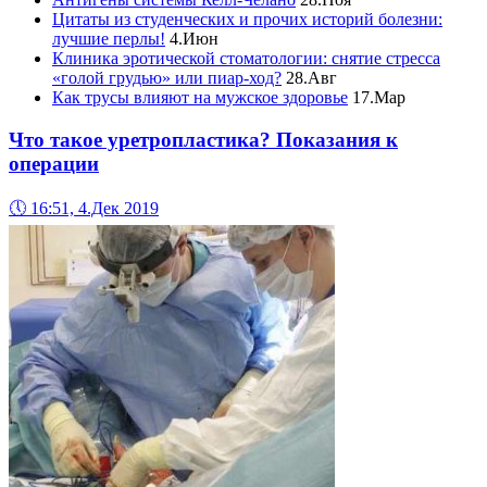
Цитаты из студенческих и прочих историй болезни:
лучшие перлы!
4.Июн
Клиника эротической стоматологии: снятие стресса
«голой грудью» или пиар-ход?
28.Авг
Как трусы влияют на мужское здоровье
17.Мар
Что такое уретропластика? Показания к
операции
🕔
16:51, 4.Дек 2019