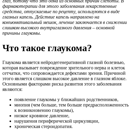
глаз, потому что это одна из основных причин слепоты. В
фармакотерапии для этого заболевания лекарственные
средства, отпускаемые по рецепту, используются в виде
глазных капель. Действие капель направлено на
конъюнктивальный мешок, лечение заключается в снижении
слишком высокого внутриглазного давления – основной
причины глаукомы.
Что такое глаукома?
Глаукома является нейродегенеративной глазной болезнью,
которая вызывает повреждение зрительного нерва и клеток
сетчатки, что сопровождается дефектами зрения. Причиной
этого является слишком высокое давление в глазном яблоке.
Основными факторами риска развития этого заболевания
являются:
появление глаукомы у ближайших родственников,
миопия (чем больше, тем больше предрасположенность
к возникновению глаукомы),
низкое кровяное давление,
нарушения периферической циркуляции,
хроническая стероидопатия.