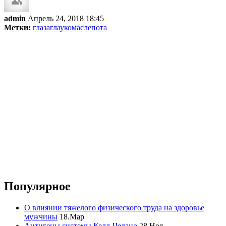
admin
Апрель 24, 2018 18:45
Метки:
глаза
глаукома
слепота
Популярное
О влиянии тяжелого физического труда на здоровье
мужчины
18.Мар
Антигены системы Келл-Челано
28.Ноя