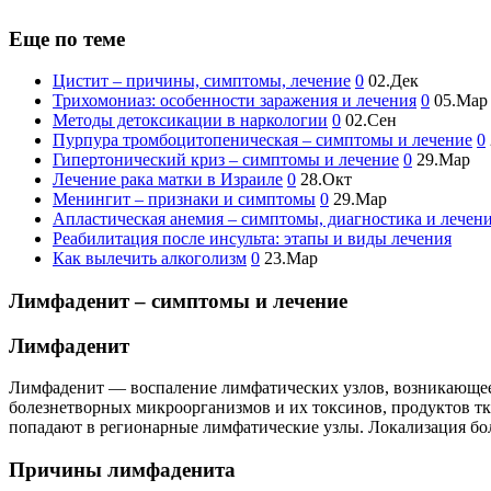
Еще по теме
Цистит – причины, симптомы, лечение
0
02.Дек
Трихомониаз: особенности заражения и лечения
0
05.Мар
Методы детоксикации в наркологии
0
02.Сен
Пурпура тромбоцитопеническая – симптомы и лечение
0
Гипертонический криз – симптомы и лечение
0
29.Мар
Лечение рака матки в Израиле
0
28.Окт
Менингит – признаки и симптомы
0
29.Мар
Апластическая анемия – симптомы, диагностика и лечен
Реабилитация после инсульта: этапы и виды лечения
Как вылечить алкоголизм
0
23.Мар
Лимфаденит – симптомы и лечение
Лимфаденит
Лимфаденит — воспаление лимфатических узлов, возникающее 
болезнетворных микроорганизмов и их токсинов, продуктов тк
попадают в регионарные лимфатические узлы. Локализация бо
Причины лимфаденита