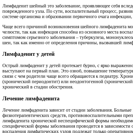
Лимфаденит шейный это заболевание, проявляющее себя вслед
поврежденного узла. По сути, воспалительный процесс, разв
системе организма и образовании первичного очага инфекции, в
Чаще всего причиной возникновения шейного лимфаденита могу
челюсти, так как инфекция способна из основного места восп
симптомом серьезного заболевания – туберкулеза, мононуклео
шеи, так как именно от определения причины, вызвавшей лимфа
Лимфаденит у детей
Острый лимфаденит у детей протекает бурно, с ярко выражен
выступают на первый план. Это озноб, повышение температуры
связи с чем родители чаще всего обращаются к педиатру. Хр
(хронический периодонтит) или неодонтогенной (хронический 
хронический в стадии обострения.
Лечение лимфаденита
Лечение лимфаденита зависит от стадии заболевания. Больные
физиотерапевтических средств, противовоспалительными пре
лимфаденита хронической неспецифической формы необходимо 
специфической формы заболевания проводится в зависимости о
воспаления лимфатических узлов подлежат только оперативно