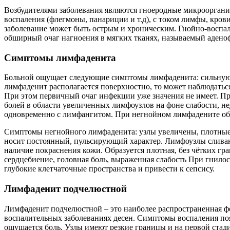
Возбудителями заболевания являются гноеродные микрооргани
воспаления (флегмоны, панариции и т.д), с током лимфы, кро
заболевание может быть острым и хроническим. Гнойно-воспа
обширный очаг нагноения в мягких тканях, называемый адено
Симптомы лимфаденита
Больной ощущает следующие симптомы лимфаденита: сильную б
лимфаденит располагается поверхностно, то может наблюдатьс
При этом первичный очаг инфекции уже значения не имеет. П
болей в области увеличенных лимфоузлов на фоне слабости, н
одновременно с лимфангитом. При негнойном лимфадените общ
Симптомы негнойного лимфаденита: узлы увеличены, плотные 
носит постоянный, пульсирующий характер. Лимфоузлы слива
наличие покраснения кожи. Образуется плотная, без чётких гр
сердцебиение, головная боль, выраженная слабость При гнило
глубокие клетчаточные пространства и привести к сепсису.
Лимфаденит подчелюстной
Лимфаденит подчелюстной – это наиболее распространенная фо
воспалительных заболеваниях десен. Симптомы воспаления поя
ощущается боль. Узлы имеют резкие границы и на первой стад