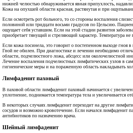
нижней челюстью обнаруживается явная припухлость, надавлив
Кожа на опухшей области красная, растянутая и при ощупыван
Если осмотреть рот больного, то со стороны воспаления слизис
половиной или тридцати восьми градусов по Цельсию. Пациент 
ощущает себя уставшим. Если на этой стадии развития заболев
приобретает тянущий и стреляющий характер. Температура не п
Если кожа посинела, это говорит о постепенном выходе гноя в
Гной не обилен. При диагностике и лечении необходимо отлич
области, подчелюстного ложа, абсцесс или околочелюстной ин
Лечение воспаления подчелюстных лимфатических узлов в само
гигиенические меры и на пораженную область накладывать хо
Лимфаденит паховый
В паховой области лимфаденит паховый начинается с увеличени
уплотнение, поднимается температура тела и увеличивается от
В некоторых случаях лимфаденит переходит на другие лимфати
сосудов и возможно кровотечение. Если начался лимфаденит па
антибиотиков по назначению врача.
Шейный лимфаденит