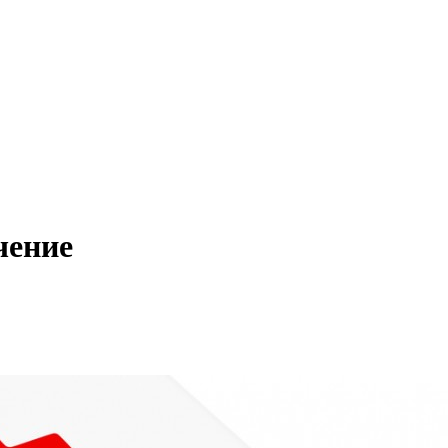
чение