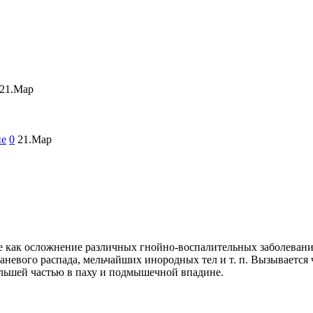
21.Мар
ие
0
21.Мар
как осложнение различных гнойно-воспалительных заболеваний.
аневого распада, мельчайших инородных тел и т. п. Вызывается
льшей частью в паху и подмышечной впадине.