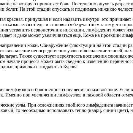
ание на которую причиняет боль. Постепенно опухоль разрастае
ии болит. На этой стадии опускать и поднимать нижнюю челюсть
тая красная, припухшая и если надавить изнутри, это причиняет 
отказывается от еды и становится безучастным к тому, что прои
ания устранить первоисточник инфекции, лимфаденит может излеч
адает и даже может увеличиваться еще. Кожа на проекции лимфо
 направлении кожи. Обнаружение флюктуации на этой стадии раз
ать воспаление непосредственно узлов и воспаление тканей, на
фильтрат. Также существует вероятность воспаления слюнных же
м начале процесса может быть сведено к излечению первичного
лодные примочки с жидкостью Бурова.
я лимфоузлов и болезненного ощущения в паховой зоне. Если во
ёк. Именно при увеличении лимфоузлов в паховой области отмеча
ческие узлы. При осложнениях гнойного лимфаденита начинает 
ховый, то необходимо использовать тепло (кварц, синий цвет),