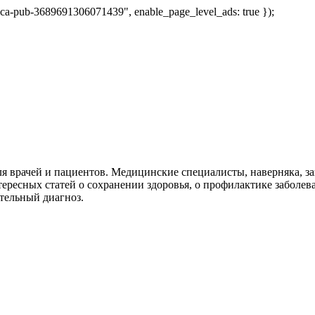
 "ca-pub-3689691306071439", enable_page_level_ads: true });
я врачей и пациентов. Медицинские специалисты, наверняка, 
тересных статей о сохранении здоровья, о профилактике заболев
тельный диагноз.