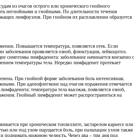
дам из очагов острого или хронического гнойного
быть негнойными и гнойными. По длительности течения
ежащих лимфоузлов. При гнойном их расплавлении образуется
ении. Повышается температура, появляется отек. Если
и заболевания проявляется озноб, флюктуация, лейкоцитоз.
ие симптомы лимфаденита: заболевание начинается внезапно с
шением температуры тела. Нередко лимфаденит протекает
енена. При гнойной форме заболевания боль интенсивная,
жными. При аденофлегмоне над очагом поражения отмечается
лимфаденита: температура тела высокая, появляется озноб,
оражения. Гнойный лимфаденит может распространиться на
вивается при хроническом тонзиллите, застарелом кариесе или
стью или под ухом ощущается боль, при пальпации узлов также
 и поднимать нижнюю челюсть. Через два – три дня под