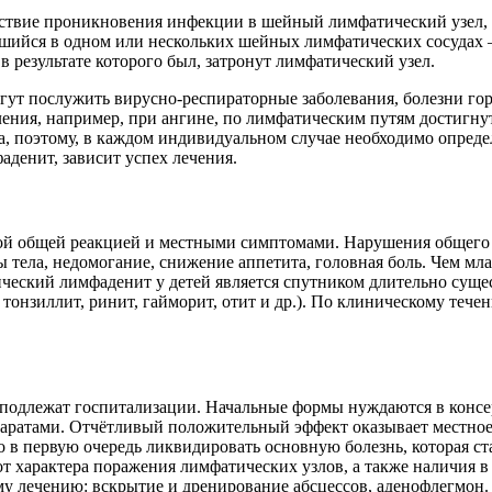
ствие проникновения инфекции в шейный лимфатический узел, 
ившийся в одном или нескольких шейных лимфатических сосудах
 результате которого был, затронут лимфатический узел.
т послужить вирусно-респираторные заболевания, болезни горл
аления, например, при ангине, по лимфатическим путям достигн
за, поэтому, в каждом индивидуальном случае необходимо опре
денит, зависит успех лечения.
ной общей реакцией и местными симптомами. Нарушения общего
 тела, недомогание, снижение аппетита, головная боль. Чем мл
онический лимфаденит у детей является спутником длительно с
тонзиллит, ринит, гайморит, отит и др.). По клиническому те
 подлежат госпитализации. Начальные формы нуждаются в консе
паратами. Отчётливый положительный эффект оказывает местно
в первую очередь ликвидировать основную болезнь, которая с
т характера поражения лимфатических узлов, а также наличия 
му лечению: вскрытие и дренирование абсцессов, аденофлегмон