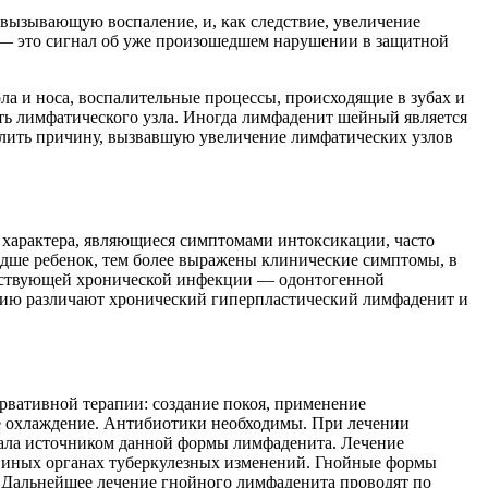
вызывающую воспаление, и, как следствие, увеличение
 — это сигнал об уже произошедшем нарушении в защитной
а и носа, воспалительные процессы, происходящие в зубах и
уть лимфатического узла. Иногда лимфаденит шейный является
делить причину, вызвавшую увеличение лимфатических узлов
 характера, являющиеся симптомами интоксикации, часто
адше ребенок, тем более выражены клинические симптомы, в
уществующей хронической инфекции — одонтогенной
чению различают хронический гиперпластический лимфаденит и
рвативной терапии: создание покоя, применение
е охлаждение. Антибиотики необходимы. При лечении
тала источником данной формы лимфаденита. Лечение
в иных органах туберкулезных изменений. Гнойные формы
. Дальнейшее лечение гнойного лимфаденита проводят по