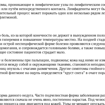
змы, проникающие в лимфатические узлы по лимфатическим сосу
ви или путём непосредственного контакта. Лимфадениты могут 
лительный процесс может поражать один или несколько рядом л
флегмоной.
оль, из-за которой конечности он держит в вынужденном полож
я гиперемия и повышение температуры местно. На поздней стади
ри острой неспецифической форме болезни проявляются следующ
едомогания, и сопровождается головными болями, а также повы
ее состояние пациентов страдает мало.
и болезненны при пальпации, подвижны; кожа над ними не изм
ются между собой и окружающими тканями, становятся неподви
аниц опухоль с очагами размягчения. Другие симптомы гнойного 
стной флегмоне на ощупь определяется “хруст снега” в очаге п
рма данного недуга. Часто подчелюстная форма заболевания раз
вляются сначала не очень явно, постепенно нарастая. Под челю
ии процесса они двигаются под кожей. Узлы не мешают опускать