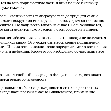
тся на всю подчелюстную часть и вниз по шее к ключице.
 уже тяжелее.
боль. Увеличивается температура тела до тридцати семи с
сходит вокруг, сон его нарушен, поэтому днем он постоянно
иться. Но чаще всего такого не бывает. Боль усиливается,
узла становится ярко-красной, потом бродовой и синеет.
вития заболевания осложнено и почти никогда не получается.
ходящихся рядом. Это может быть воспаление подъязычной
лез. Иногда очень сложно точно определить место воспаления.
 очага инфекции. Кроме этого необходимо осуществлять все
зникает гнойный процесс, то боль усиливается, возникает
ется резкая болезненность.
развиваться абсцесс, разъединяются стенки кровеносных
 накладывать повязки с мазью Вишневского, применение