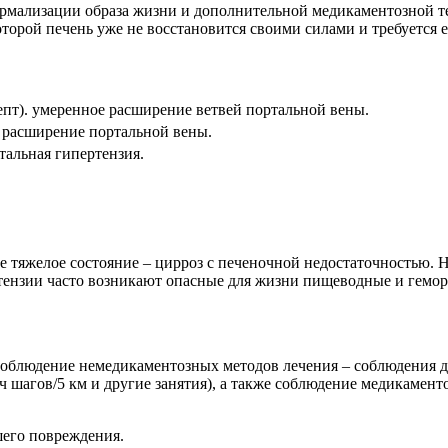
рмализации образа жизни и дополнительной медикаментозной те
оторой печень уже не восстановится своими силами и требуется е
епт). умеренное расширение ветвей портальной вены.
 расширение портальной вены.
альная гипертензия.
лее тяжелое состояние – цирроз с печеночной недостаточностью
тензии часто возникают опасные для жизни пищеводные и гемо
соблюдение немедикаментозных методов лечения – соблюдения д
 шагов/5 км и другие занятия), а также соблюдение медикамент
его повреждения.