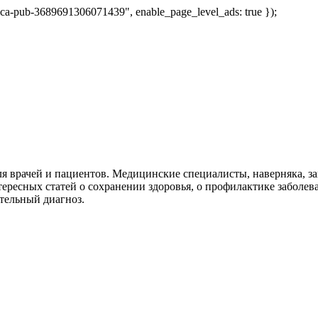
 "ca-pub-3689691306071439", enable_page_level_ads: true });
я врачей и пациентов. Медицинские специалисты, наверняка, 
тересных статей о сохранении здоровья, о профилактике заболев
тельный диагноз.