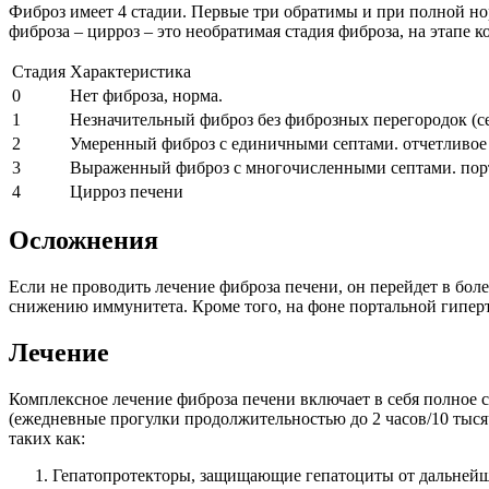
Фиброз имеет 4 стадии. Первые три обратимы и при полной но
фиброза – цирроз – это необратимая стадия фиброза, на этапе к
Стадия
Характеристика
0
Нет фиброза, норма.
1
Незначительный фиброз без фиброзных перегородок (с
2
Умеренный фиброз с единичными септами. отчетливое
3
Выраженный фиброз с многочисленными септами. порт
4
Цирроз печени
Осложнения
Если не проводить лечение фиброза печени, он перейдет в бо
снижению иммунитета. Кроме того, на фоне портальной гипер
Лечение
Комплексное лечение фиброза печени включает в себя полное 
(ежедневные прогулки продолжительностью до 2 часов/10 тысяч
таких как:
Гепатопротекторы, защищающие гепатоциты от дальнейш