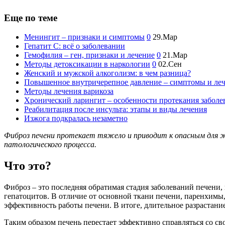
Еще по теме
Менингит – признаки и симптомы
0
29.Мар
Гепатит С: всё о заболевании
Гемофилия – ген, признаки и лечение
0
21.Мар
Методы детоксикации в наркологии
0
02.Сен
Женский и мужской алкоголизм: в чем разница?
Повышенное внутричерепное давление – симптомы и ле
Методы лечения варикоза
Хронический ларингит – особенности протекания заболе
Реабилитация после инсульта: этапы и виды лечения
Изжога подкралась незаметно
Фиброз печени протекает тяжело и приводит к опасным для ж
патологического процесса.
Что это?
Фиброз – это последняя обратимая стадия заболеваний печени,
гепатоцитов. В отличие от основной ткани печени, паренхимы, 
эффективность работы печени. В итоге, длительное разрастан
Таким образом печень перестает эффективно справляться со с