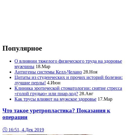
Популярное
О влиянии тяжелого физического труда на здоровье
мужчины
18.Мар
Антигены системы Келл-Челано
28.Ноя
Цитаты из студенческих и прочих историй болезни:
лучшие перлы!
4.Июн
Клиника эротической стоматологии: снятие стресса
«голой грудью» или пиар-ход?
28.Авг
Как трусы влияют на мужское здоровье
17.Мар
Что такое уретропластика? Показания к
операции
🕔
16:51, 4.Дек 2019