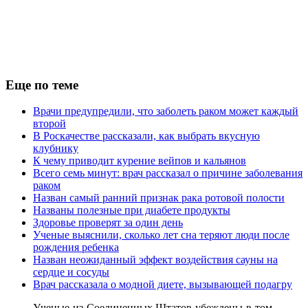
Еще по теме
Врачи предупредили, что заболеть раком может каждый
второй
В Роскачестве рассказали, как выбрать вкусную
клубнику
К чему приводит курение вейпов и кальянов
Всего семь минут: врач рассказал о причине заболевания
раком
Назван самый ранний признак рака ротовой полости
Названы полезные при диабете продукты
Здоровье проверят за один день
Ученые выяснили, сколько лет сна теряют люди после
рождения ребенка
Назван неожиданный эффект воздействия сауны на
сердце и сосуды
Врач рассказала о модной диете, вызывающей подагру
Ученые из Соединенных Штатов убеждены в том,