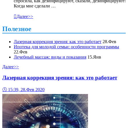
спросила, как дезинфицируют, сказали, дезинфицируют!
Когда мне сделали …

Далее>>
Полезное
Лазерная коррекция зрения: как это работает
28.Фев
Ипотека для молодой семьи: особенности программы
22.Фев
Лечебный массаж: виды и показания
15.Янв
Далее>>
Лазерная коррекция зрения: как это работает
🕔
15:39, 28.Фев 2020