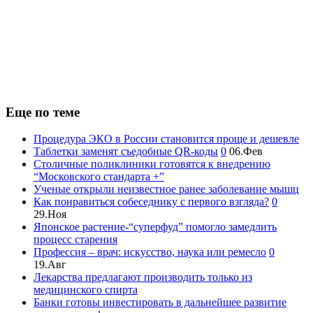
Еще по теме
Процедура ЭКО в России становится проще и дешевле
Таблетки заменят съедобные QR-коды
0
06.Фев
Столичные поликлиники готовятся к внедрению
“Московского стандарта +”
Ученые открыли неизвестное ранее заболевание мышц
Как понравиться собеседнику с первого взгляда?
0
29.Ноя
Японское растение-“суперфуд” помогло замедлить
процесс старения
Профессия – врач: искусство, наука или ремесло
0
19.Авг
Лекарства предлагают производить только из
медицинского спирта
Банки готовы инвестировать в дальнейшее развитие