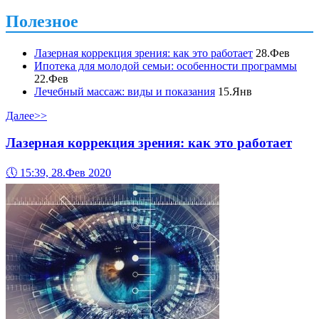
Полезное
Лазерная коррекция зрения: как это работает
28.Фев
Ипотека для молодой семьи: особенности программы
22.Фев
Лечебный массаж: виды и показания
15.Янв
Далее>>
Лазерная коррекция зрения: как это работает
🕔
15:39, 28.Фев 2020