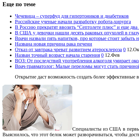
Еще по теме
Чечевица – суперфуд для гипертоников и диабетиков
Российские ученые начали разработку робота-хирурга
В Россию прекратят ввозить “Септолете плюс” и еще два 
В США у девочки нашли десять раковых опухолей в глаз
Врачи назвали пять напитков, про которые стоит забыть н
Названа новая причина рака печени
Отказ от завтрака чреват развитием атеросклероза
0
12.О
Назван точный возраст начала старения
0
12.Фев
ВОЗ: От последствий употребления алкоголя умирает окол
Врач-травматолог: Малые переломы могут стать причин
Открытие даст возможность создать более эффективные 
Специалисты из США в первый
Выяснилось, что этот белок может разворачиваться, чтобы дости