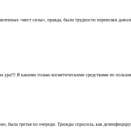
авленных «мест силы», правда, были трудности перевозки довол
а ура!!! Я какими только косметическими средствами не пользов
пию, была третья по очереди. Трижды спросила, как дезинфицир