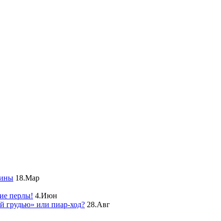
чины
18.Мар
ие перлы!
4.Июн
ой грудью» или пиар-ход?
28.Авг