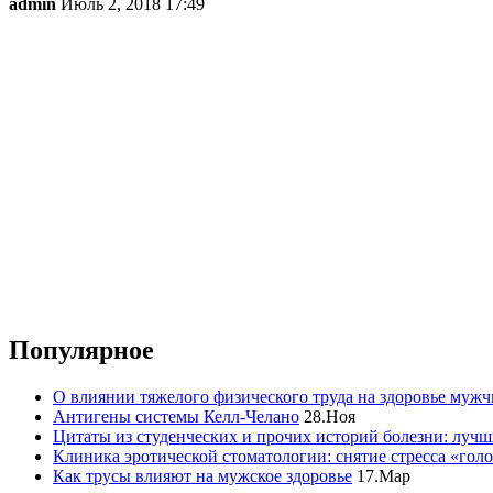
admin
Июль 2, 2018 17:49
Популярное
О влиянии тяжелого физического труда на здоровье муж
Антигены системы Келл-Челано
28.Ноя
Цитаты из студенческих и прочих историй болезни: лучш
Клиника эротической стоматологии: снятие стресса «гол
Как трусы влияют на мужское здоровье
17.Мар