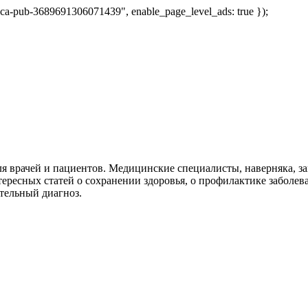
 "ca-pub-3689691306071439", enable_page_level_ads: true });
я врачей и пациентов. Медицинские специалисты, наверняка, 
тересных статей о сохранении здоровья, о профилактике заболев
тельный диагноз.