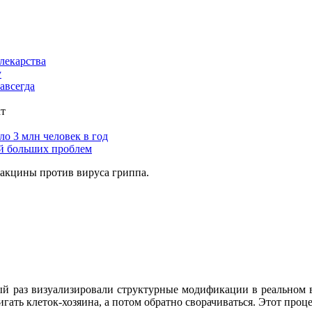
лекарства
у
авсегда
кт
о 3 млн человек в год
ой больших проблем
вакцины против вируса гриппа.
 раз визуализировали структурные модификации в реальном в
гать клеток-хозяина, а потом обратно сворачиваться. Этот процес