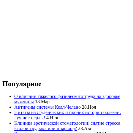
Популярное
О влиянии тяжелого физического труда на здоровье
мужчины
18.Мар
Антигены системы Келл-Челано
28.Ноя
Цитаты из студенческих и прочих историй болезни:
лучшие перлы!
4.Июн
Клиника эротической стоматологии: снятие стресса
«голой грудью» или пиар-ход?
28.Авг