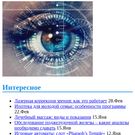
Интересное
Лазерная коррекция зрения: как это работает
28.Фев
Ипотека для молодой семьи: особенности программы
22.Фев
Лечебный массаж: виды и показания
15.Янв
Обследование поджелудочной железы – какие анализы
необходимо сдавать
15.Янв
Игровые автоматы: слот «Pharaoh’s Temple»
12.Янв