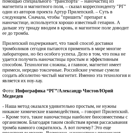
помощью специального "транспорта" – наночастиц из
магнетита и магнитного поля, – сказал корреспонденту "РГ"
один из авторов проекта Артур Прилепский. – Суть в
следующем. Сначала, чтобы "пришить" препарат к
наночастице, используется хорошо известный гепарин. А
дальше эту триаду вводим в кровь, и магнитное поле доводит
ее до тромба.
Прилепский подчеркивает, что такой способ доставки
тромболиков сегодня пытаются применить в мире многие
лаборатории, но без особого успеха. Дело в том, что пока не
удается получить наночастицы простым и эффективным
способом. Технологии сложны, а главное, магнетит имеет
примеси, нередко токсичные. Российские ученые сумели
создать абсолютно чистый магнетит. Именно эта технология и
является их ноу-хау.
Фото:
Инфографика “РГ”/Александр Чистов/Юрий
Медведев
- Наша метод оказался удивительно простым, не нужны
никакие химические взаимодействия, – говорит Прилепский.
– Кроме того, такие наночастицы наиболее биосовместимы с
организмом. Благодаря таким свойствам время рассасывания
тромба намного сократилось. А вот почему? Это еще
предстоит выяснить. Возможно, наночастицы проникают