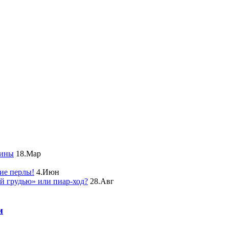
чины
18.Мар
ие перлы!
4.Июн
ой грудью» или пиар-ход?
28.Авг
и