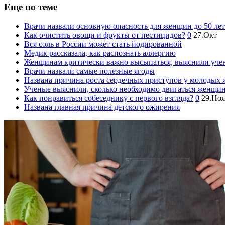
Еще по теме
Врачи назвали основную опасность для женщин до 50 лет
Как очистить овощи и фрукты от пестицидов?
0
27.Окт
Вся соль в России может стать йодированной
Медик рассказала, как распознать аллергию
Женщинам критически важно высыпаться, выяснили уче
Врачи назвали самые полезные ягоды
Названа причина роста сердечных приступов у молодых
Ученые выяснили, сколько необходимо двигаться женщин
Как понравиться собеседнику с первого взгляда?
0
29.Ноя
Названа главная причина детского ожирения