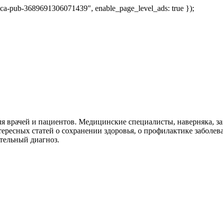
 "ca-pub-3689691306071439", enable_page_level_ads: true });
я врачей и пациентов. Медицинские специалисты, наверняка, 
тересных статей о сохранении здоровья, о профилактике заболев
тельный диагноз.