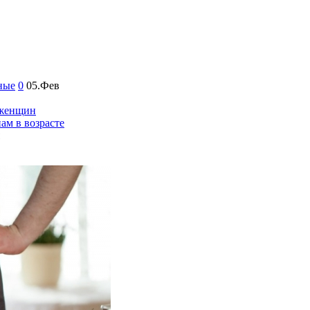
ные
0
05.Фев
 женщин
ам в возрасте