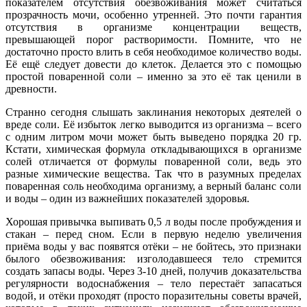
показателем отсутствия обезвоживания может считаться
прозрачность мочи, особенно утренней. Это почти гарантия
отсутствия в организме концентрации веществ,
превышающей порог растворимости. Помните, что не
достаточно просто влить в себя необходимое количество воды.
Её ещё следует довести до клеток. Делается это с помощью
простой поваренной соли – именно за это её так ценили в
древности.
Странно сегодня слышать заклинания некоторых деятелей о
вреде соли. Её избыток легко выводится из организма – всего
с одним литром мочи может быть выведено порядка 20 гр.
Кстати, химическая формула откладывающихся в организме
солей отличается от формулы поваренной соли, ведь это
разные химические вещества. Так что в разумных пределах
поваренная соль необходима организму, а верный баланс соли
и воды – один из важнейших показателей здоровья.
Хорошая привычка выпивать 0,5 л воды после пробуждения и
стакан – перед сном. Если в первую неделю увеличения
приёма воды у вас появятся отёки – не бойтесь, это признаки
былого обезвоживания: изголодавшееся тело стремится
создать запасы воды. Через 3-10 дней, получив доказательства
регулярности водоснабжения – тело перестаёт запасаться
водой, и отёки проходят (просто поразительны советы врачей,