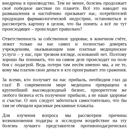
внедрены в производство. Тем не менее, болезнь продолжает
своё победное шествие по планете. Всё это наводит на
размышления и настойчиво призывает нас, потребителей
продукции фармакологической индустрии, остановиться и
рассмотреть картину в целом, что бы понять: а всё ли тут
происходящее – происходит правильно?
Ответственность за собственное здоровье, в конечном счёте,
лежит только на нас самих и полностью доверять
учреждениям, оказывающим нам платные медицинские
услуги – у нас, при трезвом взгляде, оснований нет. Поэтому
хорошо бы понимать, что на самом деле происходит на поле
боя с подагрой. Ведь потери там несём именно мы, а не те,
кому мы платим свои деньги и кто проигрывает эти сражения.
За всеми, кто получает на нас прибыль, необходим глаз да
глаз! В современном мире медицина превращена в
крупнейший высокодоходный бизнес, приоритетом же
любого бизнеса есть получение прибыли, а не наше здоровье
и счастье. О них следует заботиться самостоятельно, что бы
там не обещали красивые рекламные плакаты.
Для изучения вопроса мы рассмотрим причины
возникновения подагры и исследуем воздействие на эту
болезнь лучшего представителя противоподагрических