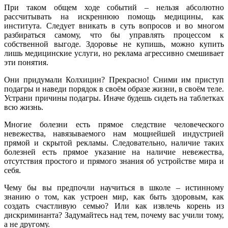
При таком общем ходе событий – нельзя абсолютно
рассчитывать на искреннюю помощь медицины, как
института. Следует вникать в суть вопросов и во многом
разбираться самому, что бы управлять процессом к
собственной выгоде. Здоровье не купишь, можно купить
лишь медицинские услуги, но реклама агрессивно смешивает
эти понятия.
Они придумали Колхицин? Прекрасно! Сними им приступ
подагры и наведи порядок в своём образе жизни, в своём теле.
Устрани причины подагры. Иначе будешь сидеть на таблетках
всю жизнь.
Многие болезни есть прямое следствие человеческого
невежества, навязываемого нам мощнейшей индустрией
прямой и скрытой рекламы. Следовательно, наличие таких
болезней есть прямое указание на наличие невежества,
отсутствия простого и прямого знания об устройстве мира и
себя.
Чему бы вы предпочли научиться в школе – истинному
знанию о том, как устроен мир, как быть здоровым, как
создать счастливую семью? Или как извлечь корень из
дискриминанта? Задумайтесь над тем, почему вас учили тому,
а не другому.