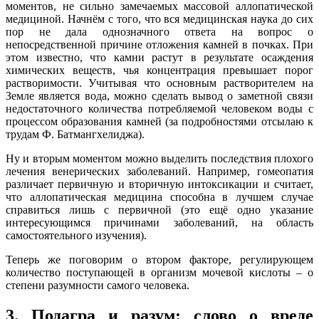
моментов, не сильно замечаемых массовой аллопатической
медициной. Начнём с того, что вся медицинская наука до сих
пор не дала однозначного ответа на вопрос о
непосредственной причине отложения камней в почках. При
этом известно, что камни растут в результате осаждения
химических веществ, чья концентрация превышает порог
растворимости. Учитывая что основным растворителем на
Земле является вода, можно сделать вывод о заметной связи
недостаточного количества потребляемой человеком воды с
процессом образования камней (за подробностями отсылаю к
трудам Ф. Батмангхелиджа).
Ну и вторым моментом можно выделить последствия плохого
лечения венерических заболеваний. Например, гомеопатия
различает первичную и вторичную интоксикации и считает,
что аллопатическая медицина способна в лучшем случае
справиться лишь с первичной (это ещё одно указание
интересующимся причинами заболеваний, на область
самостоятельного изучения).
Теперь же поговорим о втором факторе, регулирующем
количество поступающей в организм мочевой кислоты – о
степени разумности самого человека.
3. Подагра и разум: слово о вреде