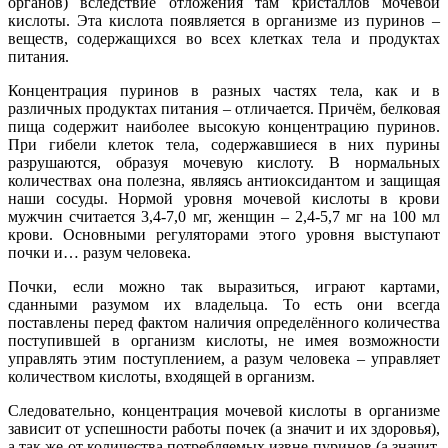
органов) вследствие отложения там кристаллов мочевой
кислоты. Эта кислота появляется в организме из пуринов –
веществ, содержащихся во всех клетках тела и продуктах
питания.
Концентрация пуринов в разных частях тела, как и в
различных продуктах питания – отличается. Причём, белковая
пища содержит наиболее высокую концентрацию пуринов.
При гибели клеток тела, содержавшиеся в них пурины
разрушаются, образуя мочевую кислоту. В нормальных
количествах она полезна, являясь антиоксидантом и защищая
наши сосуды. Нормой уровня мочевой кислоты в крови
мужчин считается 3,4-7,0 мг, женщин – 2,4-5,7 мг на 100 мл
крови. Основными регуляторами этого уровня выступают
почки и… разум человека.
Почки, если можно так выразиться, играют картами,
сданными разумом их владельца. То есть они всегда
поставлены перед фактом наличия определённого количества
поступившей в организм кислоты, не имея возможности
управлять этим поступлением, а разум человека – управляет
количеством кислоты, входящей в организм.
Следовательно, концентрация мочевой кислоты в организме
зависит от успешности работы почек (а значит и их здоровья),
а так же от количества потребляемых извне пуринов (а значит,