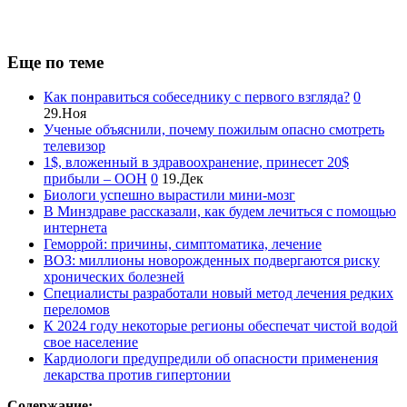
Еще по теме
Как понравиться собеседнику с первого взгляда?
0
29.Ноя
Ученые объяснили, почему пожилым опасно смотреть
телевизор
1$, вложенный в здравоохранение, принесет 20$
прибыли – ООН
0
19.Дек
Биологи успешно вырастили мини-мозг
В Минздраве рассказали, как будем лечиться с помощью
интернета
Геморрой: причины, симптоматика, лечение
ВОЗ: миллионы новорожденных подвергаются риску
хронических болезней
Специалисты разработали новый метод лечения редких
переломов
К 2024 году некоторые регионы обеспечат чистой водой
свое население
Кардиологи предупредили об опасности применения
лекарства против гипертонии
Содержание: