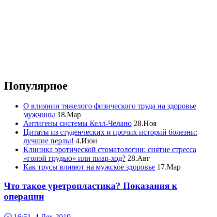
Популярное
О влиянии тяжелого физического труда на здоровье
мужчины
18.Мар
Антигены системы Келл-Челано
28.Ноя
Цитаты из студенческих и прочих историй болезни:
лучшие перлы!
4.Июн
Клиника эротической стоматологии: снятие стресса
«голой грудью» или пиар-ход?
28.Авг
Как трусы влияют на мужское здоровье
17.Мар
Что такое уретропластика? Показания к
операции
🕔
16:51, 4.Дек 2019