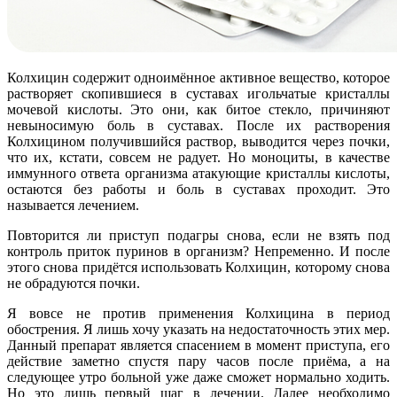
Колхицин содержит одноимённое активное вещество, которое
растворяет скопившиеся в суставах игольчатые кристаллы
мочевой кислоты. Это они, как битое стекло, причиняют
невыносимую боль в суставах. После их растворения
Колхицином получившийся раствор, выводится через почки,
что их, кстати, совсем не радует. Но моноциты, в качестве
иммунного ответа организма атакующие кристаллы кислоты,
остаются без работы и боль в суставах проходит. Это
называется лечением.
Повторится ли приступ подагры снова, если не взять под
контроль приток пуринов в организм? Непременно. И после
этого снова придётся использовать Колхицин, которому снова
не обрадуются почки.
Я вовсе не против применения Колхицина в период
обострения. Я лишь хочу указать на недостаточность этих мер.
Данный препарат является спасением в момент приступа, его
действие заметно спустя пару часов после приёма, а на
следующее утро больной уже даже сможет нормально ходить.
Но это лишь первый шаг в лечении. Далее необходимо