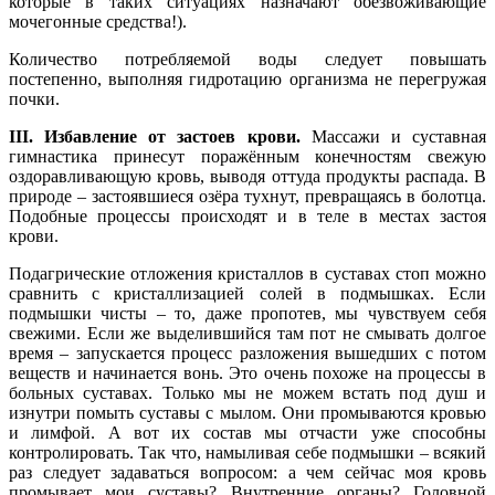
которые в таких ситуациях назначают обезвоживающие
мочегонные средства!).
Количество потребляемой воды следует повышать
постепенно, выполняя гидротацию организма не перегружая
почки.
III. Избавление от застоев крови.
Массажи и суставная
гимнастика принесут поражённым конечностям свежую
оздоравливающую кровь, выводя оттуда продукты распада. В
природе – застоявшиеся озёра тухнут, превращаясь в болотца.
Подобные процессы происходят и в теле в местах застоя
крови.
Подагрические отложения кристаллов в суставах стоп можно
сравнить с кристаллизацией солей в подмышках. Если
подмышки чисты – то, даже пропотев, мы чувствуем себя
свежими. Если же выделившийся там пот не смывать долгое
время – запускается процесс разложения вышедших с потом
веществ и начинается вонь. Это очень похоже на процессы в
больных суставах. Только мы не можем встать под душ и
изнутри помыть суставы с мылом. Они промываются кровью
и лимфой. А вот их состав мы отчасти уже способны
контролировать. Так что, намыливая себе подмышки – всякий
раз следует задаваться вопросом: а чем сейчас моя кровь
промывает мои суставы? Внутренние органы? Головной