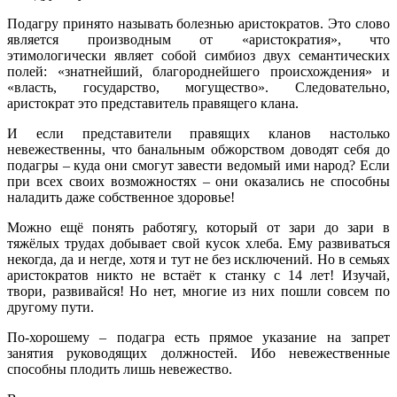
Подагру принято называть болезнью аристократов. Это слово
является производным от «аристократия», что
этимологически являет собой симбиоз двух семантических
полей: «знатнейший, благороднейшего происхождения» и
«власть, государство, могущество». Следовательно,
аристократ это представитель правящего клана.
И если представители правящих кланов настолько
невежественны, что банальным обжорством доводят себя до
подагры – куда они смогут завести ведомый ими народ? Если
при всех своих возможностях – они оказались не способны
наладить даже собственное здоровье!
Можно ещё понять работягу, который от зари до зари в
тяжёлых трудах добывает свой кусок хлеба. Ему развиваться
некогда, да и негде, хотя и тут не без исключений. Но в семьях
аристократов никто не встаёт к станку с 14 лет! Изучай,
твори, развивайся! Но нет, многие из них пошли совсем по
другому пути.
По-хорошему – подагра есть прямое указание на запрет
занятия руководящих должностей. Ибо невежественные
способны плодить лишь невежество.