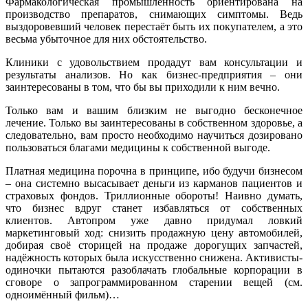
Фармакологическая промышленность ориентирована на
производство препаратов, снимающих симптомы. Ведь
выздоровевший человек перестаёт быть их покупателем, а это
весьма убыточное для них обстоятельство.
Клиники с удовольствием продадут вам консультации и
результаты анализов. Но как бизнес-предприятия – они
заинтересованы в том, что бы вы приходили к ним вечно.
Только вам и вашим близким не выгодно бесконечное
лечение. Только вы заинтересованы в собственном здоровье, а
следовательно, вам просто необходимо научиться дозировано
пользоваться благами медицины к собственной выгоде.
Платная медицина порочна в принципе, ибо будучи бизнесом
– она системно высасывает деньги из карманов пациентов и
страховых фондов. Триллионные обороты! Наивно думать,
что бизнес вдруг станет избавляться от собственных
клиентов. Автопром уже давно придумал ловкий
маркетинговый ход: снизить продажную цену автомобилей,
добирая своё сторицей на продаже дорогущих запчастей,
надёжность которых была искусственно снижена. Активисты-
одиночки пытаются разоблачать глобальные корпорации в
сговоре о запрограммированном старении вещей (см.
одноимённый фильм)…