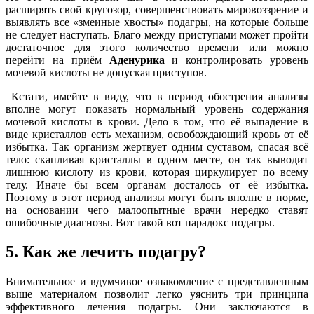
расширять свой кругозор, совершенствовать мировоззрение и
выявлять все «змеиные хвосты» подагры, на которые больше
не следует наступать. Благо между приступами может пройти
достаточное для этого количество времени или можно
перейти на приём
Аденурика
и контролировать уровень
мочевой кислоты не допуская приступов.
Кстати, имейте в виду, что в период обострения анализы
вполне могут показать нормальный уровень содержания
мочевой кислоты в крови. Дело в том, что её выпадение в
виде кристаллов есть механизм, освобождающий кровь от её
избытка. Так организм жертвует одним суставом, спасая всё
тело: скапливая кристаллы в одном месте, он так выводит
лишнюю кислоту из крови, которая циркулирует по всему
телу. Иначе бы всем органам досталось от её избытка.
Поэтому в этот период анализы могут быть вполне в норме,
на основании чего малоопытные врачи нередко ставят
ошибочные диагнозы. Вот такой вот парадокс подагры.
5. Как же лечить подагру?
Внимательное и вдумчивое ознакомление с представленным
выше материалом позволит легко уяснить три принципа
эффективного лечения подагры. Они заключаются в