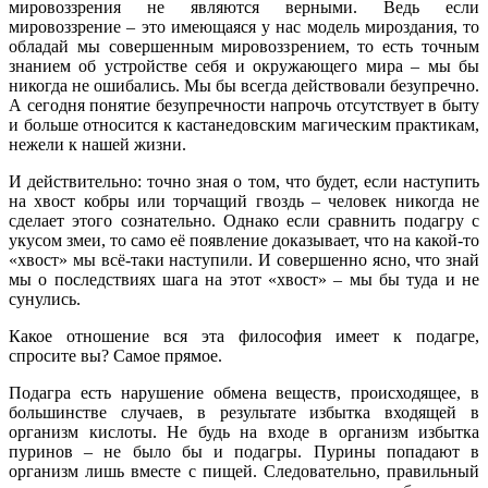
мировоззрения не являются верными. Ведь если
мировоззрение – это имеющаяся у нас модель мироздания, то
обладай мы совершенным мировоззрением, то есть точным
знанием об устройстве себя и окружающего мира – мы бы
никогда не ошибались. Мы бы всегда действовали безупречно.
А сегодня понятие безупречности напрочь отсутствует в быту
и больше относится к кастанедовским магическим практикам,
нежели к нашей жизни.
И действительно: точно зная о том, что будет, если наступить
на хвост кобры или торчащий гвоздь – человек никогда не
сделает этого сознательно. Однако если сравнить подагру с
укусом змеи, то само её появление доказывает, что на какой-то
«хвост» мы всё-таки наступили. И совершенно ясно, что знай
мы о последствиях шага на этот «хвост» – мы бы туда и не
сунулись.
Какое отношение вся эта философия имеет к подагре,
спросите вы? Самое прямое.
Подагра есть нарушение обмена веществ, происходящее, в
большинстве случаев, в результате избытка входящей в
организм кислоты. Не будь на входе в организм избытка
пуринов – не было бы и подагры. Пурины попадают в
организм лишь вместе с пищей. Следовательно, правильный