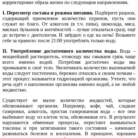
корректировке образа жизни по следующим направлениям.
I. Пересмотр состава и режима питания.
Подберите рацион,
содержащий приемлемое количество пуринов, пусть они
служат во благо. От алкоголя (в т.ч. пива), шоколада, мяса,
мясных бульонов и копчёностей – лучше отказаться сразу, ещё
до встречи с диетологом. И забудьте о еде на ночь! Возьмите
себе за правило: после 21:00 употреблять только воду.
II. Употребление достаточного количества воды.
Вода –
мощнейший растворитель, отовсюду мы смываем грязь чаще
всего именно водой. Потребляя достаточно воды мы
промываем и своё тело. Увеличивать количество выпиваемой
воды следует постепенно, бережно относясь к своим почкам –
этот процесс называется гидротацией организма. Учтите, что
речь идёт о наполнении организма именно водой, а не любой
жидкостью.
Существует не малое количество жидкостей, которые
обезвоживают организм. Например, кофе, чай, сладкие
газировки, алкоголь, простая газированная вода – все они
выбивают воду из клеток тела, обезвоживая его. В результате
нарушаются обменные процессы, перестают вымываться
токсины и при затягивании такого состояния – начинают
развиваться болезни и воспаления. В принципе, хорошим