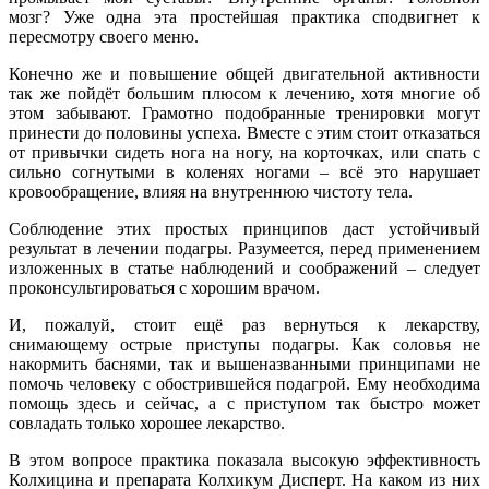
мозг? Уже одна эта простейшая практика сподвигнет к
пересмотру своего меню.
Конечно же и повышение общей двигательной активности
так же пойдёт большим плюсом к лечению, хотя многие об
этом забывают. Грамотно подобранные тренировки могут
принести до половины успеха. Вместе с этим стоит отказаться
от привычки сидеть нога на ногу, на корточках, или спать с
сильно согнутыми в коленях ногами – всё это нарушает
кровообращение, влияя на внутреннюю чистоту тела.
Соблюдение этих простых принципов даст устойчивый
результат в лечении подагры. Разумеется, перед применением
изложенных в статье наблюдений и соображений – следует
проконсультироваться с хорошим врачом.
И, пожалуй, стоит ещё раз вернуться к лекарству,
снимающему острые приступы подагры. Как соловья не
накормить баснями, так и вышеназванными принципами не
помочь человеку с обострившейся подагрой. Ему необходима
помощь здесь и сейчас, а с приступом так быстро может
совладать только хорошее лекарство.
В этом вопросе практика показала высокую эффективность
Колхицина и препарата Колхикум Дисперт. На каком из них