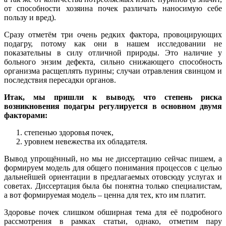
от способности хозяина почек различать наносимую себе
пользу и вред).
Сразу отметём три очень редких фактора, провоцирующих
подагру, потому как они в нашем исследовании не
показательны в силу отличной природы. Это наличие у
больного энзим дефекта, сильно снижающего способность
организма расщеплять пурины; случаи отравления свинцом и
последствия пересадки органов.
Итак, мы пришли к выводу, что степень риска
возникновения подагры регулируется в основном двумя
факторами:
степенью здоровья почек,
уровнем невежества их обладателя.
Вывод упрощённый, но мы не диссертацию сейчас пишем, а
формируем модель для общего понимания процессов с целью
дальнейшей ориентации в предлагаемых отовсюду услугах и
советах. Диссертация была бы понятна только специалистам,
а вот формируемая модель – ценна для тех, кто им платит.
Здоровье почек слишком обширная тема для её подробного
рассмотрения в рамках статьи, однако, отметим пару