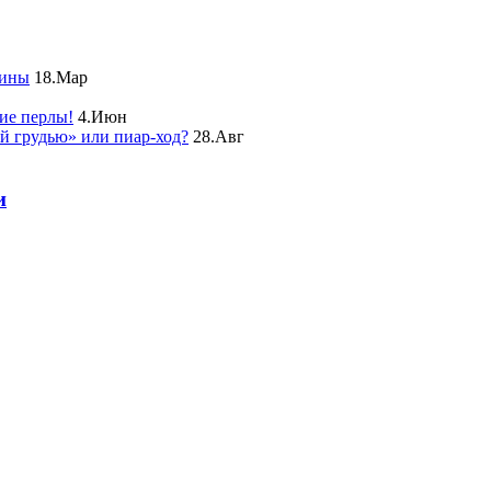
чины
18.Мар
ие перлы!
4.Июн
ой грудью» или пиар-ход?
28.Авг
и