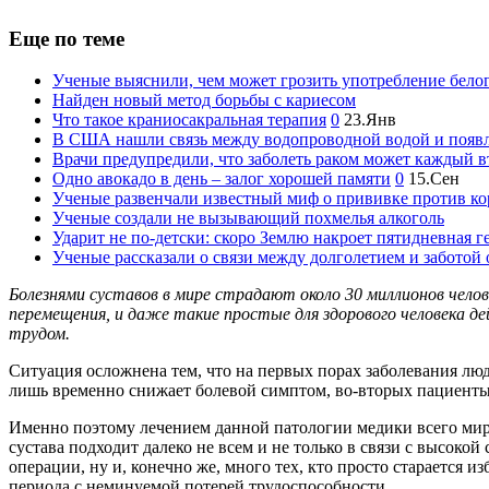
Еще по теме
Ученые выяснили, чем может грозить употребление белог
Найден новый метод борьбы с кариесом
Что такое краниосакральная терапия
0
23.Янв
В США нашли связь между водопроводной водой и появ
Врачи предупредили, что заболеть раком может каждый 
Одно авокадо в день – залог хорошей памяти
0
15.Сен
Ученые развенчали известный миф о прививке против ко
Ученые создали не вызывающий похмелья алкоголь
Ударит не по-детски: скоро Землю накроет пятидневная г
Ученые рассказали о связи между долголетием и заботой 
Болезнями суставов в мире страдают около 30 миллионов чел
перемещения, и даже такие простые для здорового человека де
трудом.
Ситуация осложнена тем, что на первых порах заболевания лю
лишь временно снижает болевой симптом, во-вторых пациенты 
Именно поэтому лечением данной патологии медики всего мира
сустава подходит далеко не всем и не только в связи с высокой 
операции, ну и, конечно же, много тех, кто просто старается 
периода с неминуемой потерей трудоспособности.