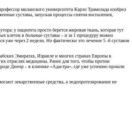
а профессор миланского университета Карло Трамолада изобрел
женные суставы, запуская процессы снятия воспаления,
утора: у пациента просто берется жировая ткань, которая тут
ых клеток в больные суставы – и за 1 процедуру можно
 уже через 2 недели. Но фактически это лечение 5 -6 суставов
абских Эмиратах, Израиле и многих странах Европы к
их отраслях медицины. Ранее для того, чтобы протии
ороде Днепр – в клинике «Адастра», где уже успешно прошли
могают лекарственные средства, а эндопротезирование не