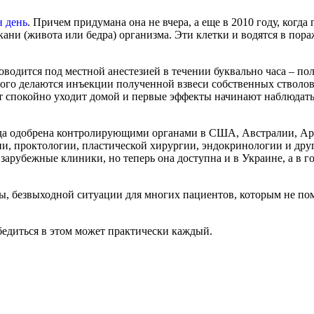
н день
. Причем придумана она не вчера, а еще в 2010 году, когд
ани (живота или бедра) организма. Эти клетки и водятся в пора
оводится под местной анестезией в течении буквально часа – пол
того делаются инъекции полученной взвеси собственных стволов
т спокойно уходит домой и первые эффекты начинают наблюдаться
ода одобрена контролирующими органами в США, Австралии, Ар
и, проктологии, пластической хирургии, эндокринологии и друг
арубежные клиники, но теперь она доступна и в Украине, а в г
бы, безвыходной ситуации для многих пациентов, которым не по
убедиться в этом может практически каждый.