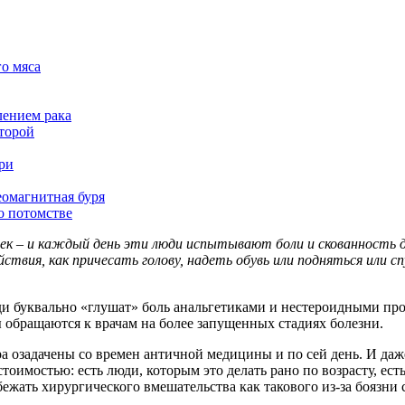
о мяса
лением рака
второй
ри
еомагнитная буря
о потомстве
овек – и каждый день эти люди испытывают боли и скованность
йствия, как причесать голову, надеть обувь или подняться или
ди буквально «глушат» боль анальгетиками и нестероидными про
обращаются к врачам на более запущенных стадиях болезни.
 озадачены со времен античной медицины и по сей день. И даже
стоимостью: есть люди, которым это делать рано по возрасту, ест
избежать хирургического вмешательства как такового из-за бояз