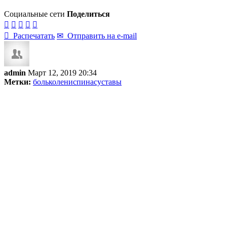
Социальные сети
Поделиться






Распечатать
✉
Отправить на e-mail
admin
Март 12, 2019 20:34
Метки:
боль
колени
спина
суставы