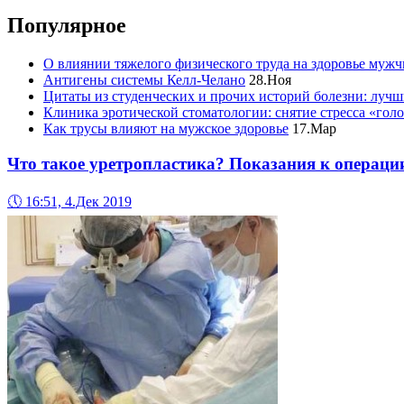
Популярное
О влиянии тяжелого физического труда на здоровье муж
Антигены системы Келл-Челано
28.Ноя
Цитаты из студенческих и прочих историй болезни: лучш
Клиника эротической стоматологии: снятие стресса «гол
Как трусы влияют на мужское здоровье
17.Мар
Что такое уретропластика? Показания к операци
🕔
16:51, 4.Дек 2019