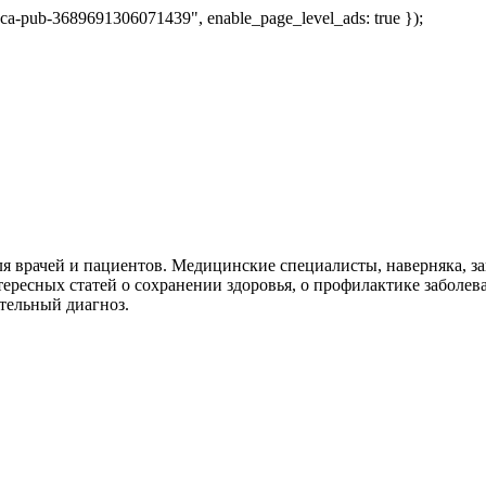
 "ca-pub-3689691306071439", enable_page_level_ads: true });
я врачей и пациентов. Медицинские специалисты, наверняка, 
тересных статей о сохранении здоровья, о профилактике заболев
тельный диагноз.