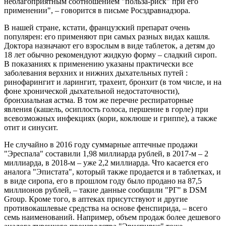
неблагоприятным соотношением "польза-риск" при его
применении", – говорится в письме Росздравнадзора.
В нашей стране, кстати, французский препарат очень
популярен: его применяют при самых разных видах кашля.
Доктора назначают его взрослым в виде таблеток, а детям до
18 лет обычно рекомендуют жидкую форму – сладкий сироп.
В показаниях к применению указаны практически все
заболевания верхних и нижних дыхательных путей :
ринофарингит и ларингит, трахеит, бронхит (в том числе, и на
фоне хронической дыхательной недостаточности),
бронхиальная астма. В том же перечне респираторные
явления (кашель, осиплость голоса, першение в горле) при
всевозможных инфекциях (кори, коклюше и гриппе), а также
отит и синусит.
Не случайно в 2016 году суммарные аптечные продажи
"Эреспала" составили 1,98 миллиарда рублей, в 2017-м – 2
миллиарда, в 2018-м – уже 2,2 миллиарда. Что касается его
аналога "Эпистата", который также продается и в таблетках, и
в виде сиропа, его в прошлом году было продано на 87,5
миллионов рублей, – такие данные сообщили "РГ" в DSM
Group. Кроме того, в аптеках присутствуют и другие
противокашлевые средства на основе фенспирида, – всего
семь наименований. Например, объем продаж более дешевого