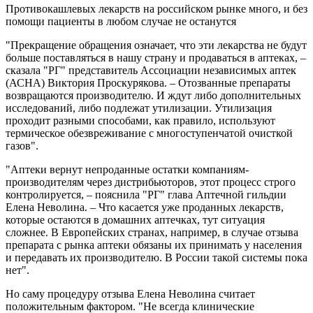
Противокашлевых лекарств на российском рынке много, и без
помощи пациенты в любом случае не останутся
"Прекращение обращения означает, что эти лекарства не будут
больше поставляться в нашу страну и продаваться в аптеках, –
сказала "РГ" представитель Ассоциации независимых аптек
(АСНА) Виктория Проскурякова. – Отозванные препараты
возвращаются производителю. И ждут либо дополнительных
исследований, либо подлежат утилизации. Утилизация
проходит разными способами, как правило, используют
термическое обезвреживание с многоступенчатой очисткой
газов".
"Аптеки вернут непроданные остатки компаниям-
производителям через дистрибьюторов, этот процесс строго
контролируется, – пояснила "РГ" глава Аптечной гильдии
Елена Неволина. – Что касается уже проданных лекарств,
которые остаются в домашних аптечках, тут ситуация
сложнее. В Европейских странах, например, в случае отзыва
препарата с рынка аптеки обязаны их принимать у населения
и передавать их производителю. В России такой системы пока
нет".
Но саму процедуру отзыва Елена Неволина считает
положительным фактором. "Не всегда клинические