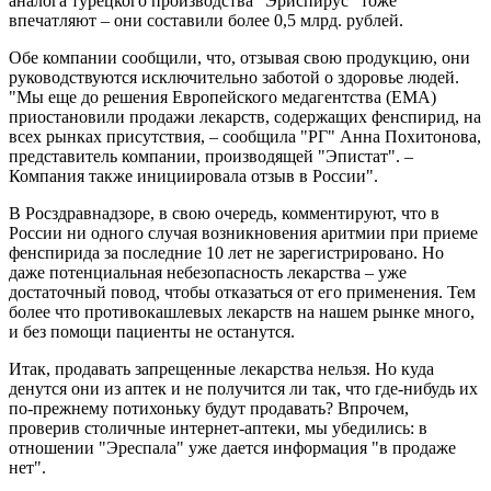
аналога турецкого производства "Эриспирус" тоже
впечатляют – они составили более 0,5 млрд. рублей.
Обе компании сообщили, что, отзывая свою продукцию, они
руководствуются исключительно заботой о здоровье людей.
"Мы еще до решения Европейского медагентства (EMA)
приостановили продажи лекарств, содержащих фенспирид, на
всех рынках присутствия, – сообщила "РГ" Анна Похитонова,
представитель компании, производящей "Эпистат". –
Компания также инициировала отзыв в России".
В Росздравнадзоре, в свою очередь, комментируют, что в
России ни одного случая возникновения аритмии при приеме
фенспирида за последние 10 лет не зарегистрировано. Но
даже потенциальная небезопасность лекарства – уже
достаточный повод, чтобы отказаться от его применения. Тем
более что противокашлевых лекарств на нашем рынке много,
и без помощи пациенты не останутся.
Итак, продавать запрещенные лекарства нельзя. Но куда
денутся они из аптек и не получится ли так, что где-нибудь их
по-прежнему потихоньку будут продавать? Впрочем,
проверив столичные интернет-аптеки, мы убедились: в
отношении "Эреспала" уже дается информация "в продаже
нет".