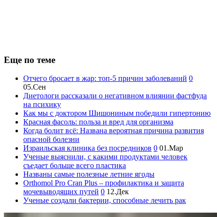
Еще по теме
Отчего бросает в жар: топ-5 причин заболеваний
0
05.Сен
Диетологи рассказали о негативном влиянии фастфуда
на психику
Как мы с доктором Шишониным победили гипертонию
Красная фасоль: польза и вред для организма
Когда болит всё: Названа вероятная причина развития
опасной болезни
Израильская клиника без посредников
0
01.Мар
Ученые выяснили, с какими продуктами человек
съедает больше всего пластика
Названы самые полезные летние ягоды
Orthomol Pro Cran Plus – профилактика и защита
мочевыводящих путей
0
12.Дек
Ученые создали бактерии, способные лечить рак