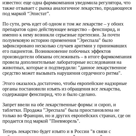
известно: еще одна фармкомпания уведомила регулятора, что
также отзывает с рынка аналогичное лекарство, продающееся
под маркой “Эпистат”.
По сути, речь идет об одном и том же лекарстве – у обоих
препаратов одно действующее вещество – фенспирид, и
именно к нему возникли серьезные претензии. За почти
полувековую историю применения "Эреспала" было
зафиксировано несколько случаев аритмии у принимавших
его пациентов. Возникновение побочных эффектов
производители обязаны отслеживать – в итоге фармкомпания
провела дополнительные лабораторные исследования на
животных, которые и подтвердили: "данное лекарственное
средство может вызывать нарушения сердечного ритма".
Этого оказалось достаточно, чтобы европейские надзорные
органы постановили изъять из обращения все лекарства,
содержащие фенспирид, что и было сделано.
Запрет ввели на обе лекарственные формы: и сироп, и
таблетки. Продажа "Эреспала" была приостановлена не
только во Франции, но и других европейских странах, где он
продается под маркой "Пневморель".
Теперь лекарство будет изъято и в России "в связи с