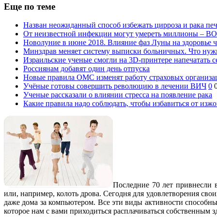
Еще по теме
Назван неожиданный способ избежать цирроза и рака пе
От неизвестной инфекции могут умереть миллионы – В
Новолуние в июне 2018. Влияние фаз Луны на здоровье 
Минздрав меняет систему выписки больничных. Что нуж
Израильские ученые смогли на 3D-принтере напечатать с
Россиянам добавят один день отпуска
Новые правила ОМС изменят работу страховых организа
Учёные готовы совершить революцию в лечении ВИЧ
0
Ученые рассказали о влиянии стресса на появление рака
Какие правила надо соблюдать, чтобы избавиться от изж
Последние 70 лет привнесли в
или, например, колоть дрова. Сегодня для удовлетворения сво
даже дома за компьютером. Все эти виды активности способны
которое нам с вами приходиться расплачиваться собственным з