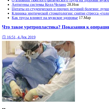
О влиянии тяжелого физического труда на здоровье муж
Антигены системы Келл-Челано
28.Ноя
Цитаты из студенческих и прочих историй болезни: лучш
Клиника эротической стоматологии: снятие стресса «гол
Как трусы влияют на мужское здоровье
17.Мар
Что такое уретропластика? Показания к операци
🕔
16:51, 4.Дек 2019