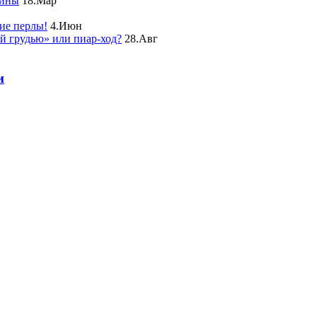
чины
18.Мар
ие перлы!
4.Июн
ой грудью» или пиар-ход?
28.Авг
и