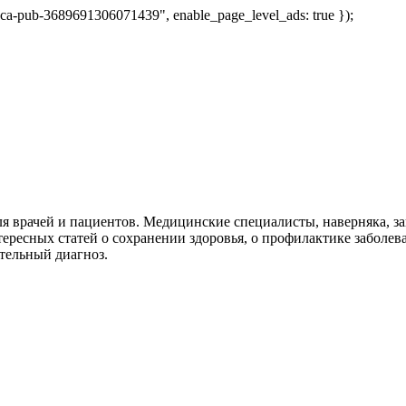
 "ca-pub-3689691306071439", enable_page_level_ads: true });
я врачей и пациентов. Медицинские специалисты, наверняка, 
тересных статей о сохранении здоровья, о профилактике заболев
тельный диагноз.