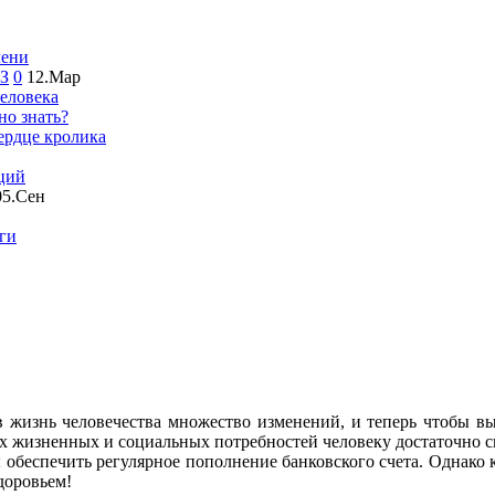
чени
ОЗ
0
12.Мар
человека
но знать?
ердце кролика
ций
05.Сен
оги
 жизнь человечества множество изменений, и теперь чтобы вы
их жизненных и социальных потребностей человеку достаточно си
 обеспечить регулярное пополнение банковского счета. Однако к
доровьем!