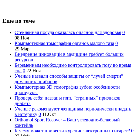
Еще по теме
Стеклянная посуда оказалась опасной для здоровья
0
08.Ноя
Компьютерная томография органов малого таза
0
29.Мар
Внедрение инноваций в медицине требует больших
ресурсов
Беременным необходимо контролировать позу во время
сна
0
22.Ноя
Ученые назвали способы защиты от “лучей смерти”
домашних приборов
Компьютерная 3D томография зубов: особенности
процедуры
Проверь себя: названы пять “странных” признаков
диабета
Ученые рекомендуют женщинам периодически впадать
в истерику
0
11.Окт
Orthomol Sport Recover – Ваш углеводно-белковый
коктейль
К чему может привести курение электронных сигарет?
0