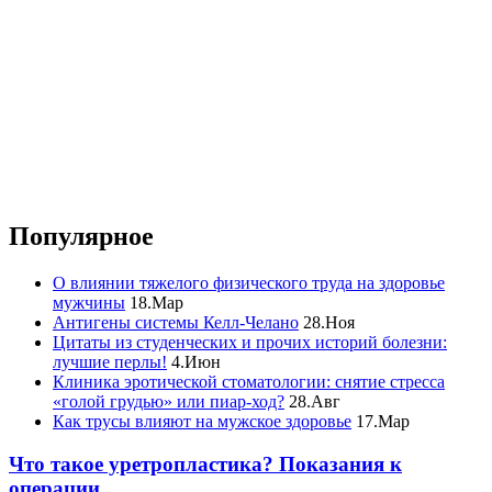
Популярное
О влиянии тяжелого физического труда на здоровье
мужчины
18.Мар
Антигены системы Келл-Челано
28.Ноя
Цитаты из студенческих и прочих историй болезни:
лучшие перлы!
4.Июн
Клиника эротической стоматологии: снятие стресса
«голой грудью» или пиар-ход?
28.Авг
Как трусы влияют на мужское здоровье
17.Мар
Что такое уретропластика? Показания к
операции