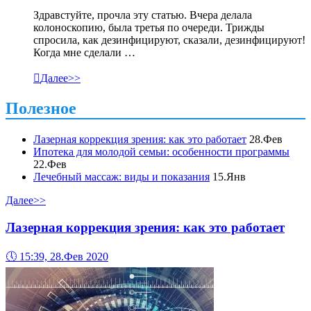
Здравстуйте, прочла эту статью. Вчера делала
колоноскопию, была третья по очереди. Трижды
спросила, как дезинфицируют, сказали, дезинфицируют!
Когда мне сделали …

Далее>>
Полезное
Лазерная коррекция зрения: как это работает
28.Фев
Ипотека для молодой семьи: особенности программы
22.Фев
Лечебный массаж: виды и показания
15.Янв
Далее>>
Лазерная коррекция зрения: как это работает
🕔
15:39, 28.Фев 2020