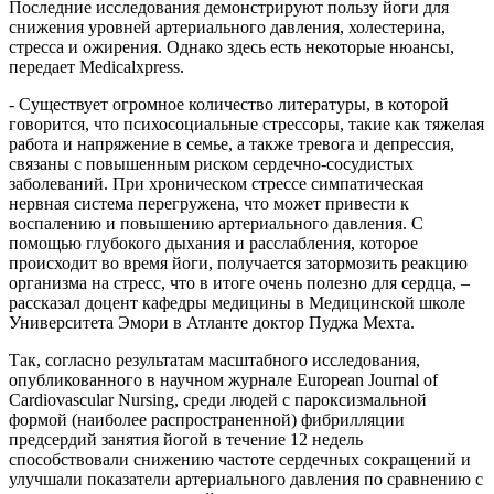
Последние исследования демонстрируют пользу йоги для
снижения уровней артериального давления, холестерина,
стресса и ожирения. Однако здесь есть некоторые нюансы,
передает Medicalxpress.
- Существует огромное количество литературы, в которой
говорится, что психосоциальные стрессоры, такие как тяжелая
работа и напряжение в семье, а также тревога и депрессия,
связаны с повышенным риском сердечно-сосудистых
заболеваний. При хроническом стрессе симпатическая
нервная система перегружена, что может привести к
воспалению и повышению артериального давления. С
помощью глубокого дыхания и расслабления, которое
происходит во время йоги, получается затормозить реакцию
организма на стресс, что в итоге очень полезно для сердца, –
рассказал доцент кафедры медицины в Медицинской школе
Университета Эмори в Атланте доктор Пуджа Мехта.
Так, согласно результатам масштабного исследования,
опубликованного в научном журнале European Journal of
Cardiovascular Nursing, среди людей с пароксизмальной
формой (наиболее распространенной) фибрилляции
предсердий занятия йогой в течение 12 недель
способствовали снижению частоте сердечных сокращений и
улучшали показатели артериального давления по сравнению с