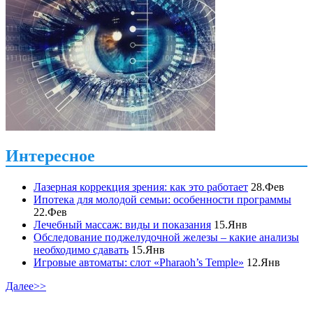
Интересное
Лазерная коррекция зрения: как это работает
28.Фев
Ипотека для молодой семьи: особенности программы
22.Фев
Лечебный массаж: виды и показания
15.Янв
Обследование поджелудочной железы – какие анализы
необходимо сдавать
15.Янв
Игровые автоматы: слот «Pharaoh’s Temple»
12.Янв
Далее>>