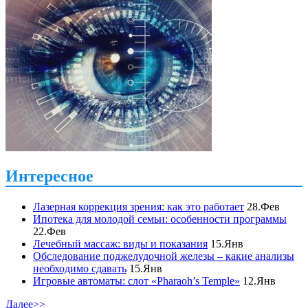
Интересное
Лазерная коррекция зрения: как это работает
28.Фев
Ипотека для молодой семьи: особенности программы
22.Фев
Лечебный массаж: виды и показания
15.Янв
Обследование поджелудочной железы – какие анализы
необходимо сдавать
15.Янв
Игровые автоматы: слот «Pharaoh’s Temple»
12.Янв
Далее>>