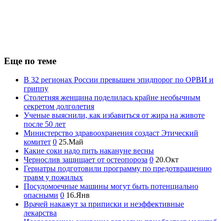
Еще по теме
В 32 регионах России превышен эпидпорог по ОРВИ и
гриппу
Столетняя женщина поделилась крайне необычным
секретом долголетия
Ученые выяснили, как избавиться от жира на животе
после 50 лет
Министерство здравоохранения создаст Этический
комитет
0
25.Май
Какие соки надо пить накануне весны
Чернослив защищает от остеопороза
0
20.Окт
Гериатры подготовили программу по предотвращению
травм у пожилых
Посудомоечные машины могут быть потенциально
опасными
0
16.Янв
Врачей накажут за приписки и неэффективные
лекарства