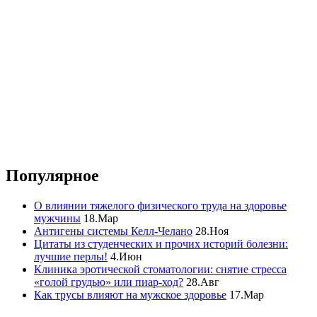
Популярное
О влиянии тяжелого физического труда на здоровье
мужчины
18.Мар
Антигены системы Келл-Челано
28.Ноя
Цитаты из студенческих и прочих историй болезни:
лучшие перлы!
4.Июн
Клиника эротической стоматологии: снятие стресса
«голой грудью» или пиар-ход?
28.Авг
Как трусы влияют на мужское здоровье
17.Мар