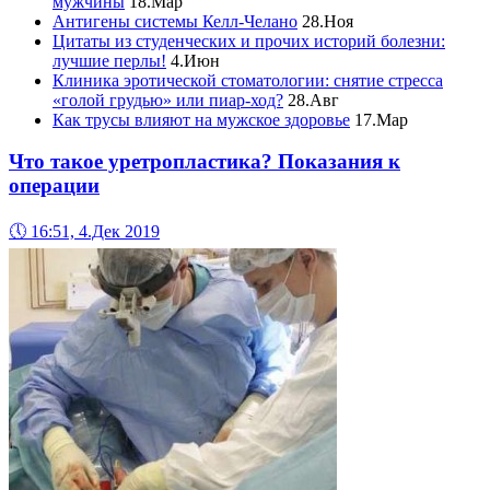
мужчины
18.Мар
Антигены системы Келл-Челано
28.Ноя
Цитаты из студенческих и прочих историй болезни:
лучшие перлы!
4.Июн
Клиника эротической стоматологии: снятие стресса
«голой грудью» или пиар-ход?
28.Авг
Как трусы влияют на мужское здоровье
17.Мар
Что такое уретропластика? Показания к
операции
🕔
16:51, 4.Дек 2019