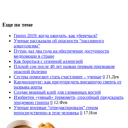
Еще по теме
Грипп 2019: когда ожидать, как уберечься?
Ученые рассказали об опасности “пассивного
алкоголизма”
Путин дал два года на обеспечение доступности
медпомощи в стране
Как бороться с сезонной аллергией
Плохой сон после 40 лет назван первым признаком
опасной болезни
Сестры помогают стать счастливее – ученые
0
21.Дек
Кардиохирург: как предупредить внезапную смерть от
разрыва аорты
Создан мощный клей для сломанных костей
Изобретен «умный» термометр, способный предсказать
эпидемию гриппа
0
12.Фев
Ученые впервые “отредактировали” геном
непосредственно в теле человека
0
17.Ноя