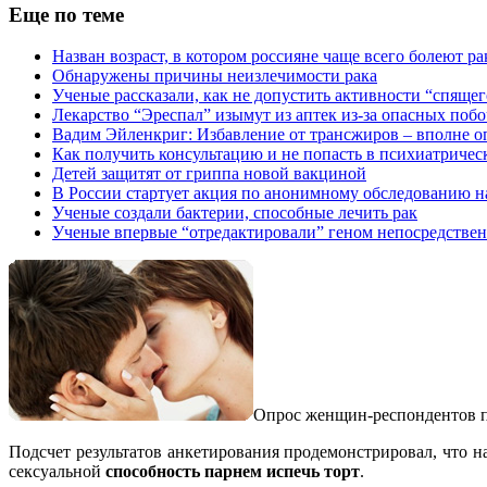
Еще по теме
Назван возраст, в котором россияне чаще всего болеют р
Обнаружены причины неизлечимости рака
Ученые рассказали, как не допустить активности “спящег
Лекарство “Эреспал” изымут из аптек из-за опасных поб
Вадим Эйленкриг: Избавление от трансжиров – вполне 
Как получить консультацию и не попасть в психиатриче
Детей защитят от гриппа новой вакциной
В России стартует акция по анонимному обследованию 
Ученые создали бактерии, способные лечить рак
Ученые впервые “отредактировали” геном непосредственн
Опрос женщин-респондентов п
Подсчет результатов анкетирования продемонстрировал, что 
сексуальной
способность парнем испечь торт
.