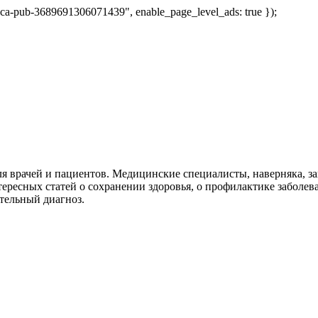
 "ca-pub-3689691306071439", enable_page_level_ads: true });
я врачей и пациентов. Медицинские специалисты, наверняка, 
тересных статей о сохранении здоровья, о профилактике заболев
тельный диагноз.