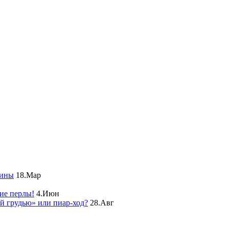
чины
18.Мар
ие перлы!
4.Июн
ой грудью» или пиар-ход?
28.Авг