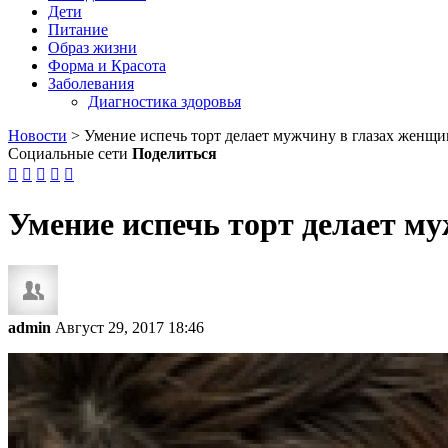
Дети
Питание
Образ жизни
Форма и Красота
Заболевания
Диагностика здоровья
Новости
>
Умение испечь торт делает мужчину в глазах женщ
Социальные сети
Поделиться





Умение испечь торт делает м
admin
Август 29, 2017 18:46