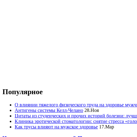
Популярное
О влиянии тяжелого физического труда на здоровье муж
Антигены системы Келл-Челано
28.Ноя
Цитаты из студенческих и прочих историй болезни: лучш
Клиника эротической стоматологии: снятие стресса «гол
Как трусы влияют на мужское здоровье
17.Мар