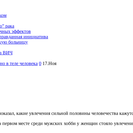
аком
о” рака
очных эффектов
оправданная инициатива
скую больницу
на ВИЧ
о в теле человека
0
17.Ноя
оказал, какие увлечения сильной половины человечества кажу
на первом месте среди мужских хобби у женщин стояло увлечен