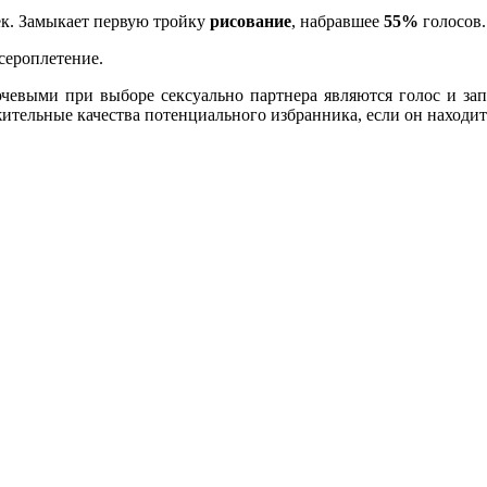
к. Замыкает первую тройку
рисование
, набравшее
55%
голосов.
исероплетение.
чевыми при выборе сексуально партнера являются голос и запа
ьные качества потенциального избранника, если он находится д