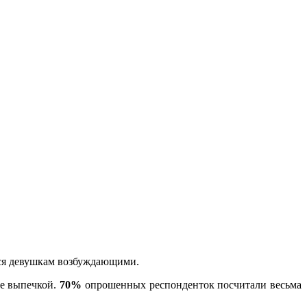
тся девушкам возбуждающими.
ие выпечкой.
70%
опрошенных респонденток посчитали весьма