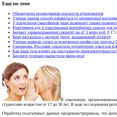
Еще по теме
Обнаружена неожиданная опасность рукопожатия
Ученые нашли способ избавиться от неприятных воспом
У владельцев смартфонов чаще возникает грыжа позвоно
Разогревать еду в пластиковых контейнерах опасно для з
Бюджет здравоохранения сократят на 47,3 млрд руб.
0
17.
Врач рассказала о модной диете, вызывающей подагру
Ученые назвали сроки исчезновения профессии хирурга
Скворцова: Россияне сократили потребление алкоголя вдв
Как язык тела влияет на сексуальную привлекательность?
Биологи успешно вырастили мини-мозг
В изыскании, организованном
студентами возрастом от 17 до 30 лет. В ходе исследования ре
Обработка полученных данных продемонстрировала, что жен