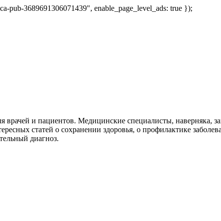
 "ca-pub-3689691306071439", enable_page_level_ads: true });
я врачей и пациентов. Медицинские специалисты, наверняка, 
тересных статей о сохранении здоровья, о профилактике заболев
тельный диагноз.