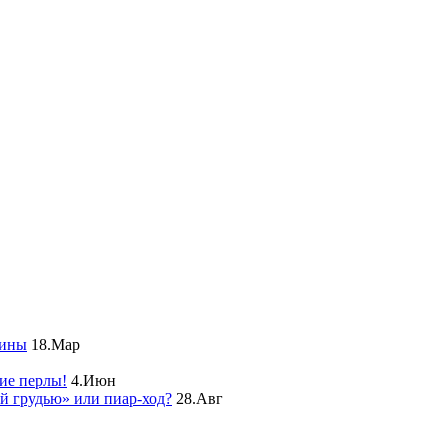
чины
18.Мар
ие перлы!
4.Июн
ой грудью» или пиар-ход?
28.Авг