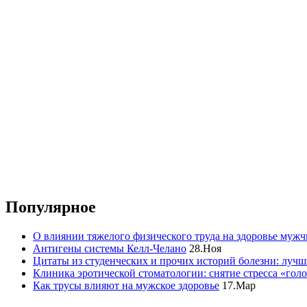
Популярное
О влиянии тяжелого физического труда на здоровье муж
Антигены системы Келл-Челано
28.Ноя
Цитаты из студенческих и прочих историй болезни: лучш
Клиника эротической стоматологии: снятие стресса «гол
Как трусы влияют на мужское здоровье
17.Мар