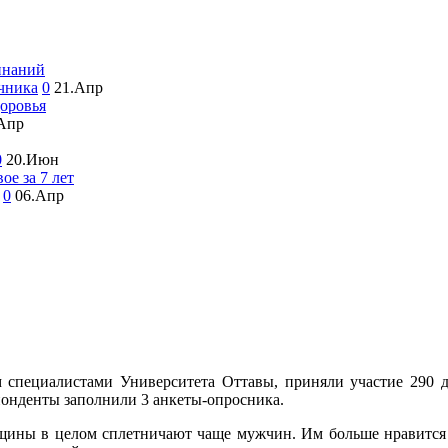
инаний
чника
0
21.Апр
доровья
Апр
0
20.Июн
ое за 7 лет
0
06.Апр
 специалистами Университета Оттавы, приняли участие 290 
спонденты заполнили 3 анкеты-опросника.
щины в целом сплетничают чаще мужчин. Им больше нравится д