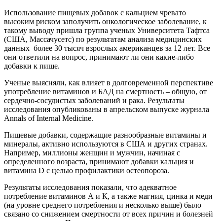
Использование пищевых добавок с кальцием чревато
высоким риском заполучить онкологическое заболевание, к
такому выводу пришла группа ученых Университета Тафтса
(США, Массачусетс) по результатам анализа медицинских
данных более 30 тысяч взрослых американцев за 12 лет. Все
они ответили на вопрос, принимают ли они какие-либо
добавки к пище.
Ученые выясняли, как влияет в долговременной перспективе
употребление витаминов и БАД на смертность – общую, от
сердечно-сосудистых заболеваний и рака. Результаты
исследования опубликованы в апрельском выпуске журнала
Annals of Internal Medicine.
Пищевые добавки, содержащие разнообразные витамины и
минералы, активно используются в США и других странах.
Например, миллионы женщин и мужчин, начиная с
определенного возраста, принимают добавки кальция и
витамина D с целью профилактики остеопороза.
Результаты исследования показали, что адекватное
потребление витаминов А и К, а также магния, цинка и меди
(на уровне среднего потребления и несколько выше) было
связано со снижением смертности от всех причин и болезней