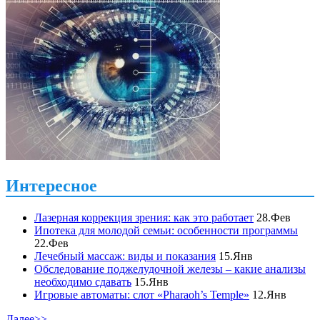
Интересное
Лазерная коррекция зрения: как это работает
28.Фев
Ипотека для молодой семьи: особенности программы
22.Фев
Лечебный массаж: виды и показания
15.Янв
Обследование поджелудочной железы – какие анализы
необходимо сдавать
15.Янв
Игровые автоматы: слот «Pharaoh’s Temple»
12.Янв
Далее>>