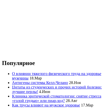
Популярное
О влиянии тяжелого физического труда на здоровье
мужчины
18.Мар
Антигены системы Келл-Челано
28.Ноя
Цитаты из студенческих и прочих историй болезни:
лучшие перлы!
4.Июн
Клиника эротической стоматологии: снятие стресса
«голой грудью» или пиар-ход?
28.Авг
Как трусы влияют на мужское здоровье
17.Мар