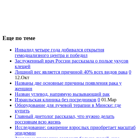
Еще по теме
Инвалид четыре года добивался открытия
гемодиализного центра и победил
Заслуженный врач России рассказала о пользе укусов
клещей
Лишний вес является причиной 40% всех видов рака
0
12.Окт
Названы две основные причины появления рака у
женщин
Назван углевод, напрямую вызывающий рак
Израильская клиника без посредников
0
01.Мар
Оборудование для лучевой терапии в Минске: где
купить
Главный диетолог рассказал, что нужно делать
россиянам всю жизнь
Исследование: ожирение взрослых приобретает масштаб
эпидемии