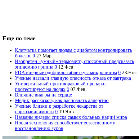
Еще по теме
Клетчатка помогает людям с диабетом контролировать
болезнь
0
27.Мар
Изобретен «умный» термометр, способный предсказать
эпидемию гриппа
0
12.Фев
FDA впервые одобрило таблетку с микрочипом
0
23.Ноя
Ученые назвали главную опасность отказа от завтрака
Универсальный противораковый препарат
протестируют на людях
0
07.Фев
Влияние виагры на сердце
Медик рассказала, как распознать аллергию
Ученые близки к разработке лекарства от
наркозависимости
0
19.Янв
Названы лидеры списка самых больных наций мира
Новая технология способствует естественному
восстановлению зубов