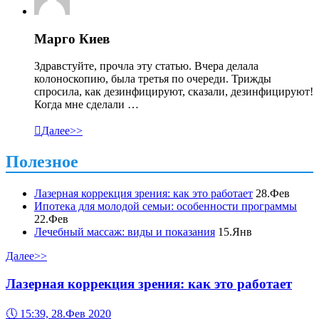
Марго Киев
Здравстуйте, прочла эту статью. Вчера делала
колоноскопию, была третья по очереди. Трижды
спросила, как дезинфицируют, сказали, дезинфицируют!
Когда мне сделали …

Далее>>
Полезное
Лазерная коррекция зрения: как это работает
28.Фев
Ипотека для молодой семьи: особенности программы
22.Фев
Лечебный массаж: виды и показания
15.Янв
Далее>>
Лазерная коррекция зрения: как это работает
🕔
15:39, 28.Фев 2020