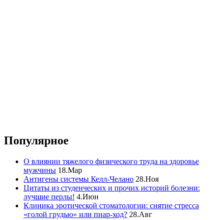
Популярное
О влиянии тяжелого физического труда на здоровье
мужчины
18.Мар
Антигены системы Келл-Челано
28.Ноя
Цитаты из студенческих и прочих историй болезни:
лучшие перлы!
4.Июн
Клиника эротической стоматологии: снятие стресса
«голой грудью» или пиар-ход?
28.Авг