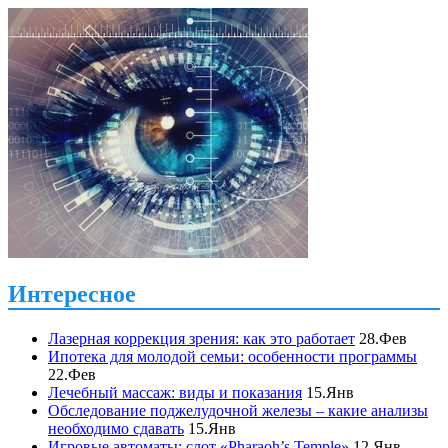
Интересное
Лазерная коррекция зрения: как это работает
28.Фев
Ипотека для молодой семьи: особенности программы
22.Фев
Лечебный массаж: виды и показания
15.Янв
Обследование поджелудочной железы – какие анализы
необходимо сдавать
15.Янв
Игровые автоматы: слот «Pharaoh’s Temple»
12.Янв