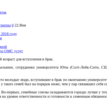
иток
гриппа
0
22.Янв
 2018 году
ки
дной
 по ОМС услуг
возраст для вступления в брак.
ыскание, сотрудники университета Юты (Солт-Лейк-Сити, СШ
о молодые люди, вступившие в брак по окончанию университета 
у таких семей был на порядок ниже, чем у пар связавших себя се
 Во-первых, семейные союзы складываются гораздо лучше у тех п
я на уровне ответственности и готовности к семенным обязаннос