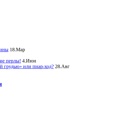
чины
18.Мар
ие перлы!
4.Июн
ой грудью» или пиар-ход?
28.Авг
и