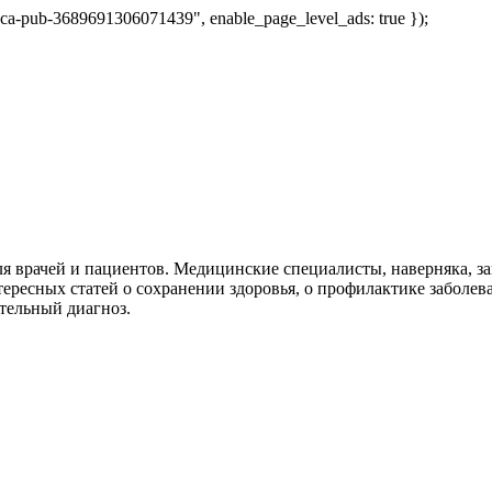
 "ca-pub-3689691306071439", enable_page_level_ads: true });
я врачей и пациентов. Медицинские специалисты, наверняка, 
тересных статей о сохранении здоровья, о профилактике заболев
тельный диагноз.