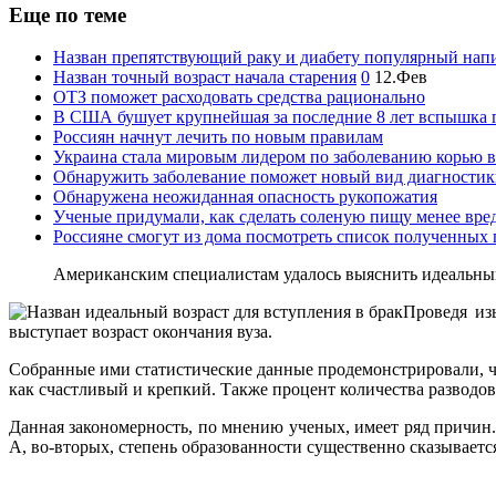
Еще по теме
Назван препятствующий раку и диабету популярный нап
Назван точный возраст начала старения
0
12.Фев
ОТЗ поможет расходовать средства рационально
В США бушует крупнейшая за последние 8 лет вспышка 
Россиян начнут лечить по новым правилам
Украина стала мировым лидером по заболеванию корью в
Обнаружить заболевание поможет новый вид диагности
Обнаружена неожиданная опасность рукопожатия
Ученые придумали, как сделать соленую пищу менее вре
Россияне смогут из дома посмотреть список полученных
Американским специалистам удалось выяснить идеальный 
Проведя из
выступает возраст окончания вуза.
Собранные ими статистические данные продемонстрировали, чт
как счастливый и крепкий. Также процент количества разводов 
Данная закономерность, по мнению ученых, имеет ряд причин.
А, во-вторых, степень образованности существенно сказываетс