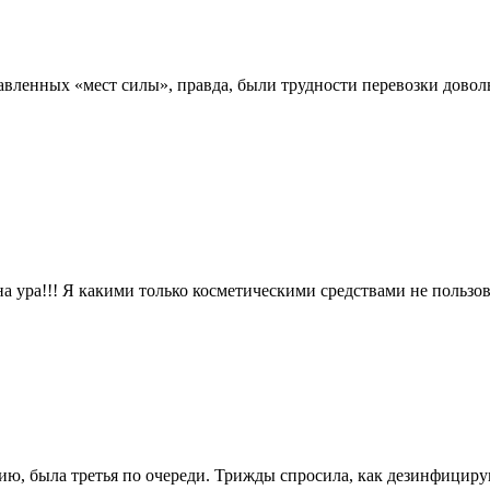
авленных «мест силы», правда, были трудности перевозки довол
а ура!!! Я какими только косметическими средствами не пользов
пию, была третья по очереди. Трижды спросила, как дезинфицир