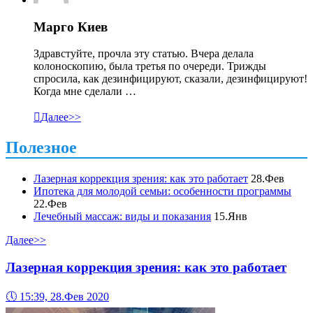
Марго Киев
Здравстуйте, прочла эту статью. Вчера делала
колоноскопию, была третья по очереди. Трижды
спросила, как дезинфицируют, сказали, дезинфицируют!
Когда мне сделали …

Далее>>
Полезное
Лазерная коррекция зрения: как это работает
28.Фев
Ипотека для молодой семьи: особенности программы
22.Фев
Лечебный массаж: виды и показания
15.Янв
Далее>>
Лазерная коррекция зрения: как это работает
🕔
15:39, 28.Фев 2020