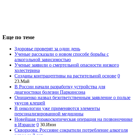
Еще по теме
Здоровье проверят за один день
Ученые рассказали о новом способе борьбы с
алкогольной зависимостью
Ученые заявили о смертельной опасности низкого
холестерина
Созданы контрацептивы на растительной основе
0
23.Май
В России начали разработку устройства для
диагностики болезни Паркинсона
Онищенко назвал безответственным заявление о пользе
укусов клещей
В онкологии уже применяются элементы
персонализированной медицины
Новейшая торакоскопическая операция на позвоночнике
в Израиле
0
30.Июн
Скворцова: Россияне сократили потребление алкоголя