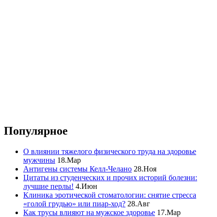
Популярное
О влиянии тяжелого физического труда на здоровье
мужчины
18.Мар
Антигены системы Келл-Челано
28.Ноя
Цитаты из студенческих и прочих историй болезни:
лучшие перлы!
4.Июн
Клиника эротической стоматологии: снятие стресса
«голой грудью» или пиар-ход?
28.Авг
Как трусы влияют на мужское здоровье
17.Мар