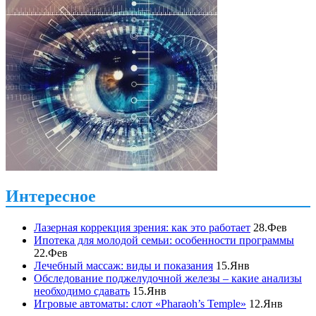
Интересное
Лазерная коррекция зрения: как это работает
28.Фев
Ипотека для молодой семьи: особенности программы
22.Фев
Лечебный массаж: виды и показания
15.Янв
Обследование поджелудочной железы – какие анализы
необходимо сдавать
15.Янв
Игровые автоматы: слот «Pharaoh’s Temple»
12.Янв