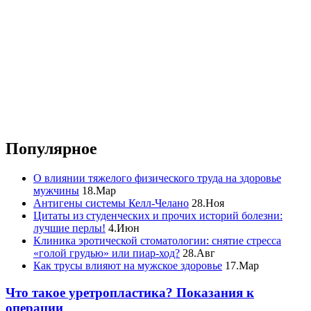
Популярное
О влиянии тяжелого физического труда на здоровье
мужчины
18.Мар
Антигены системы Келл-Челано
28.Ноя
Цитаты из студенческих и прочих историй болезни:
лучшие перлы!
4.Июн
Клиника эротической стоматологии: снятие стресса
«голой грудью» или пиар-ход?
28.Авг
Как трусы влияют на мужское здоровье
17.Мар
Что такое уретропластика? Показания к
операции