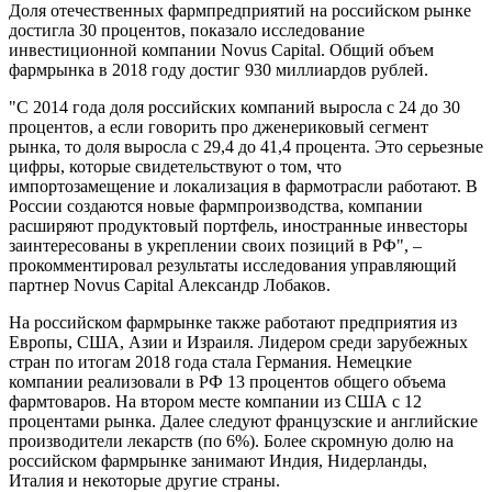
Доля отечественных фармпредприятий на российском рынке
достигла 30 процентов, показало исследование
инвестиционной компании Novus Capital. Общий объем
фармрынка в 2018 году достиг 930 миллиардов рублей.
"С 2014 года доля российских компаний выросла с 24 до 30
процентов, а если говорить про дженериковый сегмент
рынка, то доля выросла с 29,4 до 41,4 процента. Это серьезные
цифры, которые свидетельствуют о том, что
импортозамещение и локализация в фармотрасли работают. В
России создаются новые фармпроизводства, компании
расширяют продуктовый портфель, иностранные инвесторы
заинтересованы в укреплении своих позиций в РФ", –
прокомментировал результаты исследования управляющий
партнер Novus Capital Александр Лобаков.
На российском фармрынке также работают предприятия из
Европы, США, Азии и Израиля. Лидером среди зарубежных
стран по итогам 2018 года стала Германия. Немецкие
компании реализовали в РФ 13 процентов общего объема
фармтоваров. На втором месте компании из США с 12
процентами рынка. Далее следуют французские и английские
производители лекарств (по 6%). Более скромную долю на
российском фармрынке занимают Индия, Нидерланды,
Италия и некоторые другие страны.