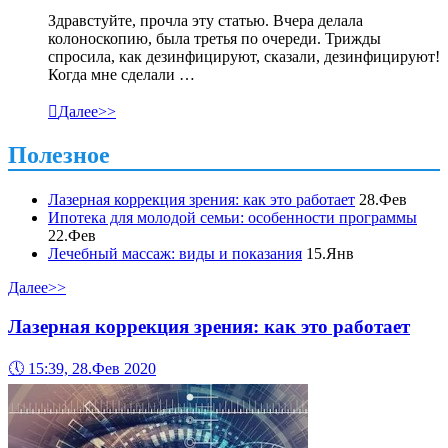
Здравстуйте, прочла эту статью. Вчера делала
колоноскопию, была третья по очереди. Трижды
спросила, как дезинфицируют, сказали, дезинфицируют!
Когда мне сделали …

Далее>>
Полезное
Лазерная коррекция зрения: как это работает
28.Фев
Ипотека для молодой семьи: особенности программы
22.Фев
Лечебный массаж: виды и показания
15.Янв
Далее>>
Лазерная коррекция зрения: как это работает
🕔
15:39, 28.Фев 2020