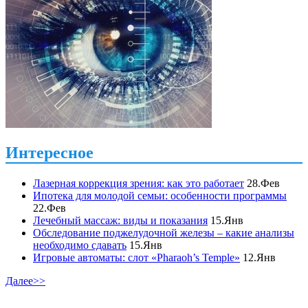
Интересное
Лазерная коррекция зрения: как это работает
28.Фев
Ипотека для молодой семьи: особенности программы
22.Фев
Лечебный массаж: виды и показания
15.Янв
Обследование поджелудочной железы – какие анализы
необходимо сдавать
15.Янв
Игровые автоматы: слот «Pharaoh’s Temple»
12.Янв
Далее>>