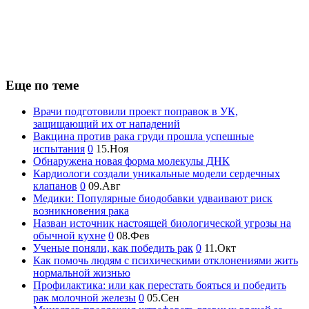
Еще по теме
Врачи подготовили проект поправок в УК,
защищающий их от нападений
Вакцина против рака груди прошла успешные
испытания
0
15.Ноя
Обнаружена новая форма молекулы ДНК
Кардиологи создали уникальные модели сердечных
клапанов
0
09.Авг
Медики: Популярные биодобавки удваивают риск
возникновения рака
Назван источник настоящей биологической угрозы на
обычной кухне
0
08.Фев
Ученые поняли, как победить рак
0
11.Окт
Как помочь людям с психическими отклонениями жить
нормальной жизнью
Профилактика: или как перестать бояться и победить
рак молочной железы
0
05.Сен