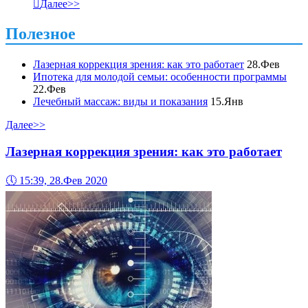

Далее>>
Полезное
Лазерная коррекция зрения: как это работает
28.Фев
Ипотека для молодой семьи: особенности программы
22.Фев
Лечебный массаж: виды и показания
15.Янв
Далее>>
Лазерная коррекция зрения: как это работает
🕔
15:39, 28.Фев 2020