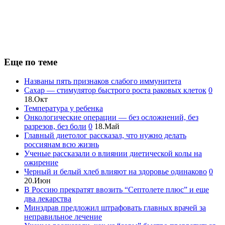
Еще по теме
Названы пять признаков слабого иммунитета
Сахар — стимулятор быстрого роста раковых клеток
0
18.Окт
Температура у ребенка
Онкологические операции — без осложнений, без
разрезов, без боли
0
18.Май
Главный диетолог рассказал, что нужно делать
россиянам всю жизнь
Ученые рассказали о влиянии диетической колы на
ожирение
Черный и белый хлеб влияют на здоровье одинаково
0
20.Июн
В Россию прекратят ввозить “Септолете плюс” и еще
два лекарства
Минздрав предложил штрафовать главных врачей за
неправильное лечение