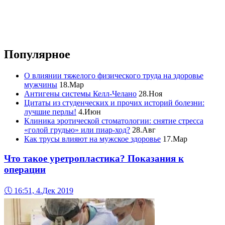
Популярное
О влиянии тяжелого физического труда на здоровье
мужчины
18.Мар
Антигены системы Келл-Челано
28.Ноя
Цитаты из студенческих и прочих историй болезни:
лучшие перлы!
4.Июн
Клиника эротической стоматологии: снятие стресса
«голой грудью» или пиар-ход?
28.Авг
Как трусы влияют на мужское здоровье
17.Мар
Что такое уретропластика? Показания к
операции
🕔
16:51, 4.Дек 2019