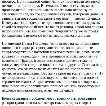
процесс. Но и пищевой спирт, если он произведен легально,
не может нанести вред. Возможно, бывают случаи, когда
производители лекарств как-то нелегально используют
этиловый спирт, но это единичные случаи, которыми должны
заниматься правоохранительные органы", – уверен Глушков.
К тому же если отдельные производители и готовы держать
какой-то подпольный цех, то какая разница, какой вид спирта
использовать. Что им помешает "бодяжить" ту же настойку
боярышника с использованием медицинского спирта?
По мнению Ивана Глушкова, если запрет на использование
пищевого спирта распространится только на различные
спиртосодержащие настойки и успокоительные, в том числе
корвалол и валокордин, то в принципе особых проблем не
возникнет. Правда, в одночасье производители тоже не
смогут перейти с одного вида спирта на другой. Сначала надо
доказать, что от этого не изменятся основные свойства
лекарств и медизделий. Это же не крем на торте поменять. Ну
не понравился покупателю вкус, от этого же у него плохо с
сердцем не станет. А при замене компонентов в лекарствах
нужно весь технологический процесс менять, лабораторные
исследования проводить, отмечает Глушков.
Более серьезные проблемы могут возникнуть, если запрет
распространится и на все лекарства, в которых спирты