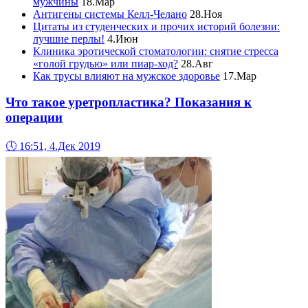
мужчины
18.Мар
Антигены системы Келл-Челано
28.Ноя
Цитаты из студенческих и прочих историй болезни:
лучшие перлы!
4.Июн
Клиника эротической стоматологии: снятие стресса
«голой грудью» или пиар-ход?
28.Авг
Как трусы влияют на мужское здоровье
17.Мар
Что такое уретропластика? Показания к
операции
🕔
16:51, 4.Дек 2019