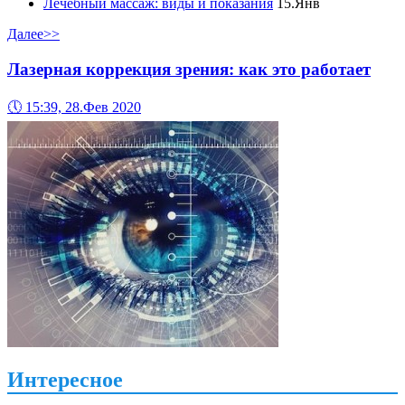
Лечебный массаж: виды и показания
15.Янв
Далее>>
Лазерная коррекция зрения: как это работает
🕔
15:39, 28.Фев 2020
Интересное