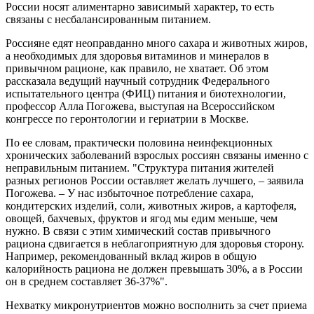
России носят алиментарно зависимый характер, то есть
связаны с несбалансированным питанием.
Россияне едят неоправданно много сахара и животных жиров,
а необходимых для здоровья витаминов и минералов в
привычном рационе, как правило, не хватает. Об этом
рассказала ведущий научный сотрудник Федерального
испытательного центра (ФИЦ) питания и биотехнологии,
профессор Алла Погожева, выступая на Всероссийском
конгрессе по геронтологии и гериатрии в Москве.
По ее словам, практически половина неинфекционных
хронических заболеваний взрослых россиян связаны именно с
неправильным питанием. "Структура питания жителей
разных регионов России оставляет желать лучшего, – заявила
Погожева. – У нас избыточное потребление сахара,
кондитерских изделий, соли, животных жиров, а картофеля,
овощей, бахчевых, фруктов и ягод мы едим меньше, чем
нужно. В связи с этим химический состав привычного
рациона сдвигается в неблагоприятную для здоровья сторону.
Например, рекомендованный вклад жиров в общую
калорийность рациона не должен превышать 30%, а в России
он в среднем составляет 36-37%".
Нехватку микронутриентов можно восполнить за счет приема