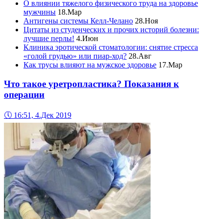
О влиянии тяжелого физического труда на здоровье
мужчины
18.Мар
Антигены системы Келл-Челано
28.Ноя
Цитаты из студенческих и прочих историй болезни:
лучшие перлы!
4.Июн
Клиника эротической стоматологии: снятие стресса
«голой грудью» или пиар-ход?
28.Авг
Как трусы влияют на мужское здоровье
17.Мар
Что такое уретропластика? Показания к
операции
🕔
16:51, 4.Дек 2019