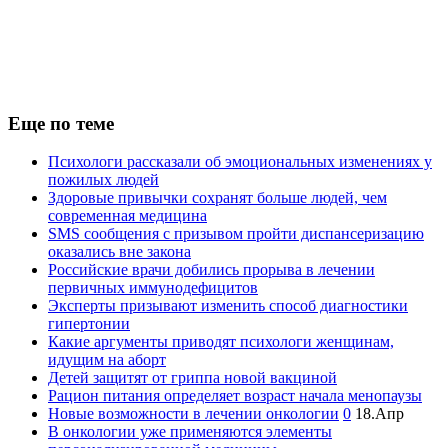
Еще по теме
Психологи рассказали об эмоциональных изменениях у
пожилых людей
Здоровые привычки сохранят больше людей, чем
современная медицина
SMS сообщения с призывом пройти диспансеризацию
оказались вне закона
Российские врачи добились прорыва в лечении
первичных иммунодефицитов
Эксперты призывают изменить способ диагностики
гипертонии
Какие аргументы приводят психологи женщинам,
идущим на аборт
Детей защитят от гриппа новой вакциной
Рацион питания определяет возраст начала менопаузы
Новые возможности в лечении онкологии
0
18.Апр
В онкологии уже применяются элементы