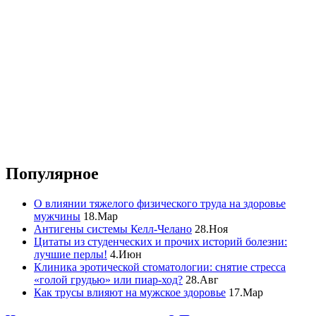
Популярное
О влиянии тяжелого физического труда на здоровье
мужчины
18.Мар
Антигены системы Келл-Челано
28.Ноя
Цитаты из студенческих и прочих историй болезни:
лучшие перлы!
4.Июн
Клиника эротической стоматологии: снятие стресса
«голой грудью» или пиар-ход?
28.Авг
Как трусы влияют на мужское здоровье
17.Мар