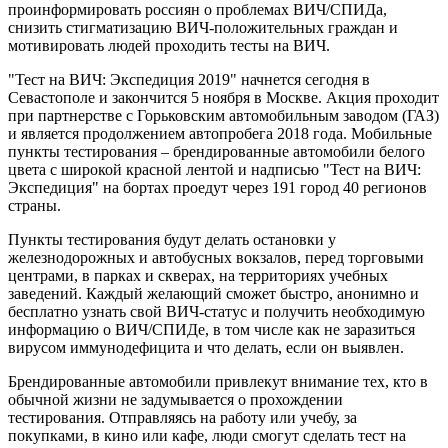
проинформировать россиян о проблемах ВИЧ/СПИДа,
снизить стигматизацию ВИЧ-положительных граждан и
мотивировать людей проходить тесты на ВИЧ.
"Тест на ВИЧ: Экспедиция 2019" начнется сегодня в
Севастополе и закончится 5 ноября в Москве. Акция проходит
при партнерстве с Горьковским автомобильным заводом (ГАЗ)
и является продолжением автопробега 2018 года. Мобильные
пункты тестирования – брендированные автомобили белого
цвета с широкой красной лентой и надписью "Тест на ВИЧ:
Экспедиция" на бортах проедут через 191 город 40 регионов
страны.
Пункты тестирования будут делать остановки у
железнодорожных и автобусных вокзалов, перед торговыми
центрами, в парках и скверах, на территориях учебных
заведений. Каждый желающий сможет быстро, анонимно и
бесплатно узнать свой ВИЧ-статус и получить необходимую
информацию о ВИЧ/СПИДе, в том числе как не заразиться
вирусом иммунодефицита и что делать, если он выявлен.
Брендированные автомобили привлекут внимание тех, кто в
обычной жизни не задумывается о прохождении
тестирования. Отправляясь на работу или учебу, за
покупками, в кино или кафе, люди смогут сделать тест на