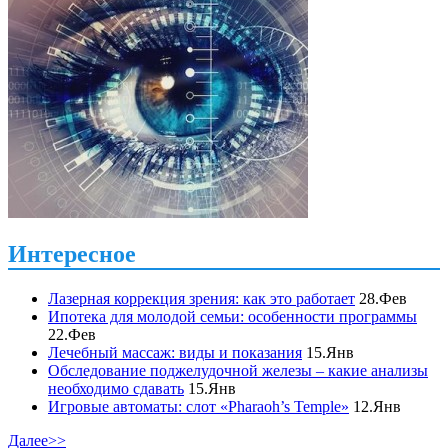
Интересное
Лазерная коррекция зрения: как это работает
28.Фев
Ипотека для молодой семьи: особенности программы
22.Фев
Лечебный массаж: виды и показания
15.Янв
Обследование поджелудочной железы – какие анализы
необходимо сдавать
15.Янв
Игровые автоматы: слот «Pharaoh’s Temple»
12.Янв
Далее>>