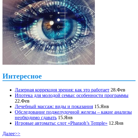
Интересное
Лазерная коррекция зрения: как это работает
28.Фев
Ипотека для молодой семьи: особенности программы
22.Фев
Лечебный массаж: виды и показания
15.Янв
Обследование поджелудочной железы – какие анализы
необходимо сдавать
15.Янв
Игровые автоматы: слот «Pharaoh’s Temple»
12.Янв
Далее>>