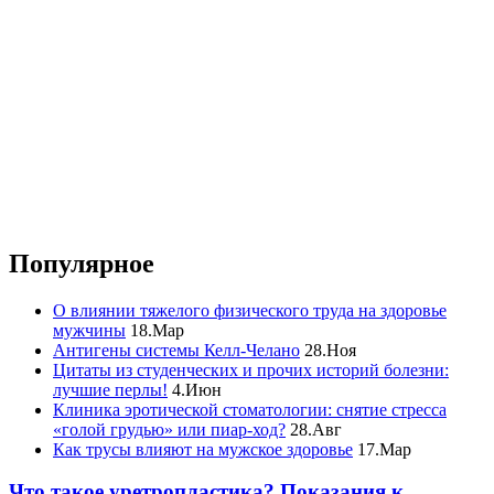
Популярное
О влиянии тяжелого физического труда на здоровье
мужчины
18.Мар
Антигены системы Келл-Челано
28.Ноя
Цитаты из студенческих и прочих историй болезни:
лучшие перлы!
4.Июн
Клиника эротической стоматологии: снятие стресса
«голой грудью» или пиар-ход?
28.Авг
Как трусы влияют на мужское здоровье
17.Мар
Что такое уретропластика? Показания к