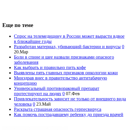
Еще по теме
Спрос на телемедицину в России может вырасти вдвое
в ближайшие годы
Разработан материал, убивающий бактерии и вирусы
0
20.Мар
Боли в спине и шее назвали признаками опасного
заболевания
Как выбрать и правильно пить кофе
Выявлены пять главных признаков онкологии кожи
Минздрав внес в правительство антитабачную
концепцию
Универсальный противораковый препарат
протестируют на людях
0
07.Фев
Привлекательность зависит не только от внешнего вида
человека
0
23.Май
Раскрыта страшная опасность герпесвируса
Как помочь пострадавшему ребенку до приезда врачей