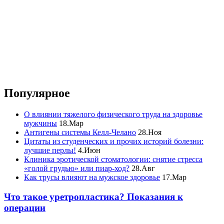
Популярное
О влиянии тяжелого физического труда на здоровье
мужчины
18.Мар
Антигены системы Келл-Челано
28.Ноя
Цитаты из студенческих и прочих историй болезни:
лучшие перлы!
4.Июн
Клиника эротической стоматологии: снятие стресса
«голой грудью» или пиар-ход?
28.Авг
Как трусы влияют на мужское здоровье
17.Мар
Что такое уретропластика? Показания к
операции