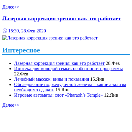
Далее>>
Лазерная коррекция зрения: как это работает
🕔
15:39, 28.Фев 2020
Интересное
Лазерная коррекция зрения: как это работает
28.Фев
Ипотека для молодой семьи: особенности программы
22.Фев
Лечебный массаж: виды и показания
15.Янв
Обследование поджелудочной железы – какие анализы
необходимо сдавать
15.Янв
Игровые автоматы: слот «Pharaoh’s Temple»
12.Янв
Далее>>