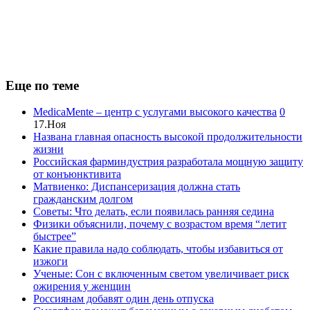
Еще по теме
MedicaMente – центр с услугами высокого качества
0
17.Ноя
Названа главная опасность высокой продолжительности
жизни
Российская фарминдустрия разработала мощную защиту
от конъюнктивита
Матвиенко: Диспансеризация должна стать
гражданским долгом
Советы: Что делать, если появилась ранняя седина
Физики объяснили, почему с возрастом время “летит
быстрее”
Какие правила надо соблюдать, чтобы избавиться от
изжоги
Ученые: Сон с включенным светом увеличивает риск
ожирения у женщин
Россиянам добавят один день отпуска