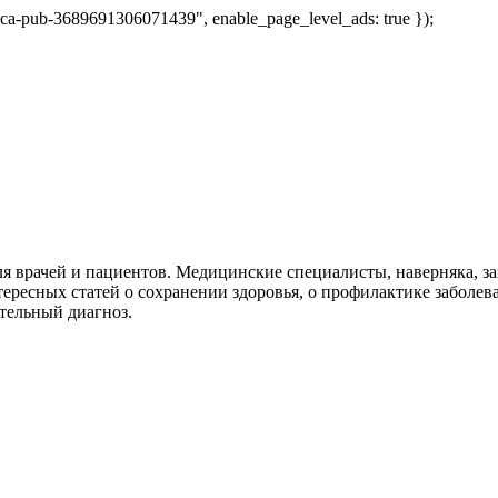
 "ca-pub-3689691306071439", enable_page_level_ads: true });
я врачей и пациентов. Медицинские специалисты, наверняка, 
тересных статей о сохранении здоровья, о профилактике заболев
тельный диагноз.