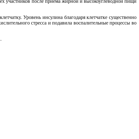
сех участников после приема жирной и высокоуглеводной пищи
летчатку. Уровень инсулина благодаря клетчатке существенно
кислительного стресса и подавила воспалительные процессы во
.