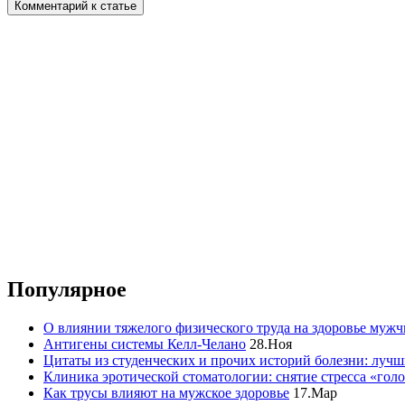
Популярное
О влиянии тяжелого физического труда на здоровье муж
Антигены системы Келл-Челано
28.Ноя
Цитаты из студенческих и прочих историй болезни: лучш
Клиника эротической стоматологии: снятие стресса «гол
Как трусы влияют на мужское здоровье
17.Мар