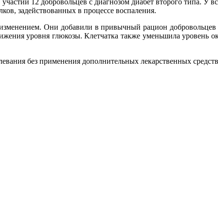
участии 12 добровольцев с диагнозом диабет второго типа. У в
лков, задействованных в процессе воспаления.
 изменением. Они добавили в привычный рацион добровольцев к
нижения уровня глюкозы. Клетчатка также уменьшила уровень о
левания без применения дополнительных лекарственных средств