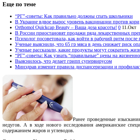
Еще по теме
“РГ”-советы: Как правильно должны спать школьники
В Украине вдвое вырос уровень вакцинации против кори
Orthomol Quickcap Beauty – Ваша доза красоты!
0
11.Окт
В России приостановят продажи ряда лекарственных пре
Психолог посоветовала, как войти в рабочий ритм после
Ученые выяснили, что 65 гр мяса в день снижает риск оп
Ученые рассказали, какие продукты могут сократить жиз
“РГ”-советы: Как узнать “правильные” цены на жизненно
Выяснилось, что делает грипп супервирусом
Минздрав изменит правила диспансеризации и профилак
Ранее проведенные изыскания
недугов. А в ходе нового исследования американские спец
содержанием жиров и углеводов.