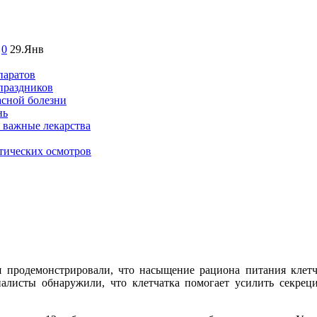
0
29.Янв
паратов
 праздников
асной болезни
нь
 важные лекарства
тических осмотров
 продемонстрировали, что насыщение рациона питания клетча
иалисты обнаружили, что клетчатка помогает усилить секре