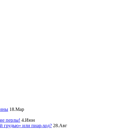
чины
18.Мар
ие перлы!
4.Июн
ой грудью» или пиар-ход?
28.Авг