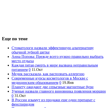
Еще по теме
Стоматологи назвали эффективную альтернативу
обычной зубной щетке
Анна Попова: Прежде всего нужно правильно выбрать
место отдыха
Каждая пятая смерть в мире вызвана неправильным
питанием
0
11.Окт
Медик рассказала, как распознать аллергию
Современные курсы косметологов в Москве с
медицинским образованием
0
19.Янв
Планету ожидают две серьезные магнитные бури
Ученые назвали главного виновника появления морщин
0
31.Окт
В России изымут из продажи еще один препарат с
фенспиридом