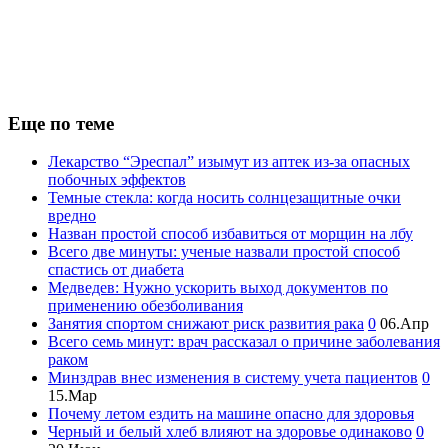
Еще по теме
Лекарство “Эреспал” изымут из аптек из-за опасных
побочных эффектов
Темные стекла: когда носить солнцезащитные очки
вредно
Назван простой способ избавиться от морщин на лбу
Всего две минуты: ученые назвали простой способ
спастись от диабета
Медведев: Нужно ускорить выход документов по
применению обезболивания
Занятия спортом снижают риск развития рака
0
06.Апр
Всего семь минут: врач рассказал о причине заболевания
раком
Минздрав внес изменения в систему учета пациентов
0
15.Мар
Почему летом ездить на машине опасно для здоровья
Черный и белый хлеб влияют на здоровье одинаково
0