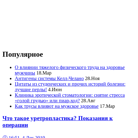
Популярное
О влиянии тяжелого физического труда на здоровье
мужчины
18.Мар
Антигены системы Келл-Челано
28.Ноя
Цитаты из студенческих и прочих историй болезни:
лучшие перлы!
4.Июн
Клиника эротической стоматологии: снятие стресса
«голой грудью» или пиар-ход?
28.Авг
Как трусы влияют на мужское здоровье
17.Мар
Что такое уретропластика? Показания к
операции
🕔
16:51, 4.Дек 2019