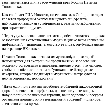
заявлением выступила заслуженный врач России Наталья
Толоконская.
Как сообщает РИА Новости, по ее словам, в Сибири, которая
является природным очагом клещевого энцефалита,
наблюдается высокая устойчивость к развитию заболевания
при заражении вирусом.
"Через укусы клеща, чаще незаметно, обеспечивается широкая
безболезненная естественная иммунизация ко всем клещевым
инфекциям", – приводит агентство ее слова, опубликованные
на странице ВКонтакте.
Наталья Толоконская назвала иммуноглобулин, который
используется для экстренной профилактики заболевания,
морально устаревшим и выразила мнение о том, что человек
якобы способен использовать "уникальные безвредные
лекарства, которые поднимут иммунитет и застрахуют от
неблагоприятных последствий".
"Даже если при этом вы переболеете обычной лихорадочной
формой клещевого энцефалита, да еще получите вовремя
новую порцию волшебной терапии, ваше здоровье и ресурсы
организма поднимутся на невиданный уровень!" – цитирует
агентство слова врача.