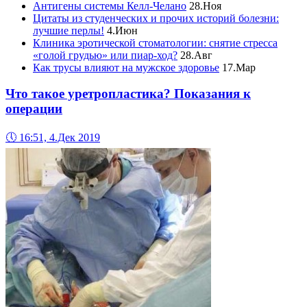
Антигены системы Келл-Челано
28.Ноя
Цитаты из студенческих и прочих историй болезни:
лучшие перлы!
4.Июн
Клиника эротической стоматологии: снятие стресса
«голой грудью» или пиар-ход?
28.Авг
Как трусы влияют на мужское здоровье
17.Мар
Что такое уретропластика? Показания к
операции
🕔
16:51, 4.Дек 2019