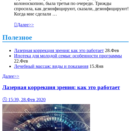
колоноскопию, была третья по очереди. Трижды
спросила, как дезинфицируют, сказали, дезинфицируют!
Когда мне сделали …

Далее>>
Полезное
Лазерная коррекция зрения: как это работает
28.Фев
Ипотека для молодой семьи: особенности программы
22.Фев
Лечебный массаж: виды и показания
15.Янв
Далее>>
Лазерная коррекция зрения: как это работает
🕔
15:39, 28.Фев 2020