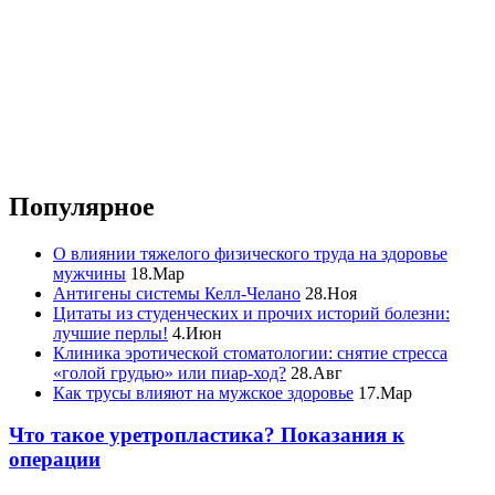
Популярное
О влиянии тяжелого физического труда на здоровье
мужчины
18.Мар
Антигены системы Келл-Челано
28.Ноя
Цитаты из студенческих и прочих историй болезни:
лучшие перлы!
4.Июн
Клиника эротической стоматологии: снятие стресса
«голой грудью» или пиар-ход?
28.Авг
Как трусы влияют на мужское здоровье
17.Мар
Что такое уретропластика? Показания к
операции