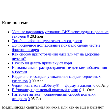
Еще по теме
Ученые научились устранять ВИЧ через редактирование
геномов
0
20.Июн
Топ-9 ошибок на пути отказа от сладкого
Долгосрочное исследование показало самые частые
болезни немцев
Как способ приготовления мяса влияет на здоровье
печени?
Нужно ли делать прививку от кори
Названы самые распространенные детские заболевания
в России
Кардиологи создали уникальные модели сердечных
клапанов
0
09.Авг
Черничная паста LiQberry® — формула жизни!
0
06.Апр
В Украину идет новый опасный грипп
0
11.Окт
Интернет аптека – современный способ покупки
лекарств
0
05.Сен
Медицинская санитарная книжка, или как её еще называют