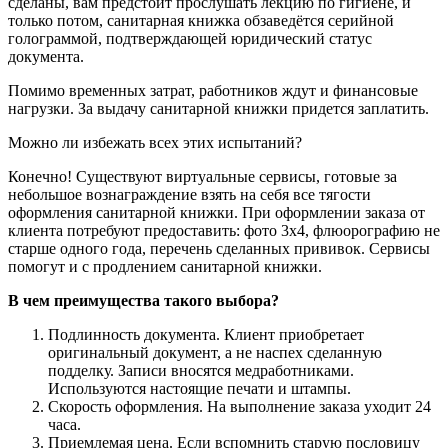
сделаны, вам предстоит прослушать лекцию по гигиене, и
только потом, санитарная книжка обзаведётся серийной
голограммой, подтверждающей юридический статус
документа.
Помимо временных затрат, работников ждут и финансовые
нагрузки. За выдачу санитарной книжки придется заплатить.
Можно ли избежать всех этих испытаний?
Конечно! Существуют виртуальные сервисы, готовые за
небольшое вознаграждение взять на себя все тягости
оформления санитарной книжки. При оформлении заказа от
клиента потребуют предоставить: фото 3х4, флюорографию не
старше одного года, перечень сделанных прививок. Сервисы
помогут и с продлением санитарной книжки.
В чем преимущества такого выбора?
Подлинность документа. Клиент приобретает
оригинальный документ, а не наспех сделанную
подделку. Записи вносятся медработниками.
Используются настоящие печати и штампы.
Скорость оформления. На выполнение заказа уходит 24
часа.
Приемлемая цена. Если вспомнить старую пословицу