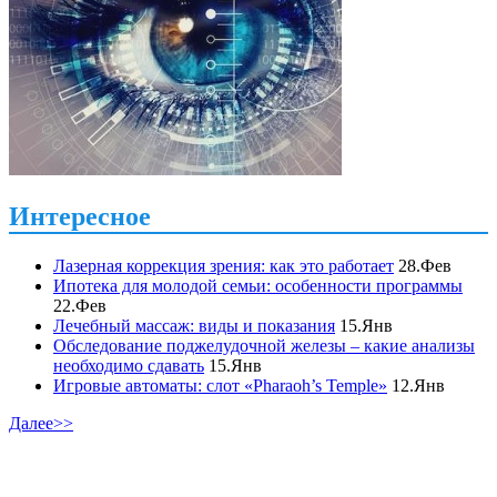
Интересное
Лазерная коррекция зрения: как это работает
28.Фев
Ипотека для молодой семьи: особенности программы
22.Фев
Лечебный массаж: виды и показания
15.Янв
Обследование поджелудочной железы – какие анализы
необходимо сдавать
15.Янв
Игровые автоматы: слот «Pharaoh’s Temple»
12.Янв
Далее>>