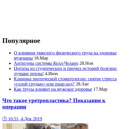
Популярное
О влиянии тяжелого физического труда на здоровье
мужчины
18.Мар
Антигены системы Келл-Челано
28.Ноя
Цитаты из студенческих и прочих историй болезни:
лучшие перлы!
4.Июн
Клиника эротической стоматологии: снятие стресса
«голой грудью» или пиар-ход?
28.Авг
Как трусы влияют на мужское здоровье
17.Мар
Что такое уретропластика? Показания к
операции
🕔
16:51, 4.Дек 2019