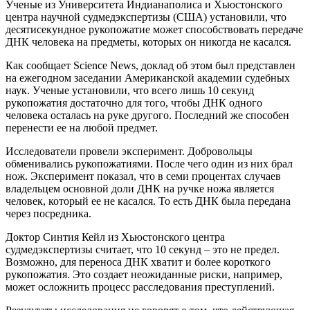
Ученые из Университета Индианаполиса и Хьюстонского
центра научной судмедэкспертизы (США) установили, что
десятисекундное рукопожатие может способствовать передаче
ДНК человека на предметы, которых он никогда не касался.
Как сообщает Science News, доклад об этом был представлен
на ежегодном заседании Американской академии судебных
наук. Ученые установили, что всего лишь 10 секунд
рукопожатия достаточно для того, чтобы ДНК одного
человека осталась на руке другого. Последний же способен
перенести ее на любой предмет.
Исследователи провели эксперимент. Добровольцы
обменивались рукопожатиями. После чего один из них брал
нож. Эксперимент показал, что в семи процентах случаев
владельцем основной доли ДНК на ручке ножа является
человек, который ее не касался. То есть ДНК была передана
через посредника.
Доктор Синтия Кейл из Хьюстонского центра
судмедэкспертизы считает, что 10 секунд – это не предел.
Возможно, для переноса ДНК хватит и более короткого
рукопожатия. Это создает неожиданные риски, например,
может осложнить процесс расследования преступлений.