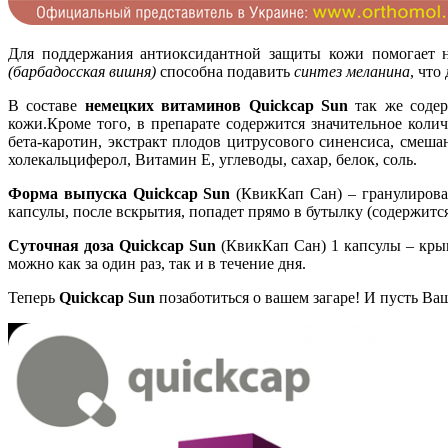
Для поддержания антиоксидантной защиты кожи помогает 
(барбадосская вишня)
способна подавить
синтез меланина
, что
В составе
немецких витаминов Quickcap Sun
так же соде
кожи.Кроме того, в препарате содержится значительное коли
бета-каротин, экстракт плодов цитрусового синенсиса, смеш
холекальциферол, Витамин E, углеводы, сахар, белок, соль.
Форма выпуска Quickcap Sun
(КвикКап Сан) – гранулирова
капсулы, после вскрытия, попадет прямо в бутылку (содержится
Суточная доза Quickcap Sun
(КвикКап Сан) 1 капсулы – кры
можно как за один раз, так и в течение дня.
Теперь
Quickcap Sun
позаботиться о вашем загаре! И пусть В