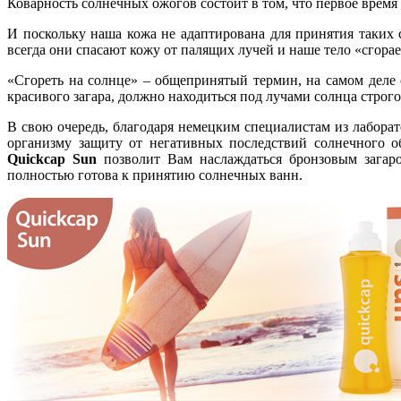
Коварность солнечных ожогов состоит в том, что первое время ч
И поскольку наша кожа не адаптирована для принятия таких 
всегда они спасают кожу от палящих лучей и наше тело «сгорае
«Сгореть на солнце» – общепринятый термин, на самом деле
красивого загара, должно находиться под лучами солнца строго
В свою очередь, благодаря немецким специалистам из лабора
организму защиту от негативных последствий солнечного о
Quickcap Sun
позволит Вам наслаждаться бронзовым загаро
полностью готова к принятию солнечных ванн.