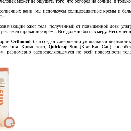
еловек может не ощущать того, что обгорел на солнце, и только 
солнечных ванн, мы используем солнцезащитные кремы и бальз
т».
 означающий ожог тела, полученный от повышенной дозы ультр
 регламентированное время. Все должно быть в меру. Несомненно
тории
Orthomol
, был создан совершенно уникальный витаминны
блучения. Кроме того,
Quickcap Sun
(КвикКап Сан) способст
м, равномерно распределяющемуся по всей поверхности тела