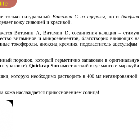
не только натуральный
Витамин С из ацеролы
, но и
биофла
 делает кожу сияющей и красивой.
ржатся Витамин A, Витамин D, соединения кальция – стиму
чество витаминов и микроэлементов, благотворно влияющих на 
анные токоферолы, диоксид кремния, подсластитель ацесульфам
нный порошок, который герметично запакован в оригинальную
 в упаковке).
Quickcap Sun
имеет легкий вкус манго и маракуйи
шки, которую необходимо растворить в 400 мл негазированной
аша кожа наслаждается прикосновением солнца!