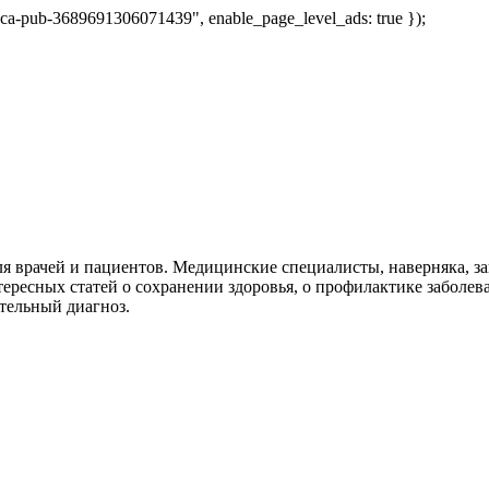
 "ca-pub-3689691306071439", enable_page_level_ads: true });
я врачей и пациентов. Медицинские специалисты, наверняка, 
тересных статей о сохранении здоровья, о профилактике заболев
тельный диагноз.