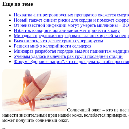
Еще по теме
Нехватка антиретровирусных препаратов окажется смерт
Новый гаджет снизит риски для сердца и поможет скорре
От неизвестной инфекции могут умереть миллионы – В
Избыток кальция в организме может привести к раку
Минздрав предложил штрафовать главных врачей за непр
Выяснилось, что делает грипп супервирусом
Развеян миф о калорийности сельдерея
Минздрав разработал порядок выдачи пациентам медици
Ученым удалось вылечить рак груди последней стадии
Форум “Здоровье нации”: что надо сделать, чтобы росси
Солнечный ожог – кто из нас н
нанести значительный вред нашей коже, колеблется примерно, с 
может получить солнечный ожог.