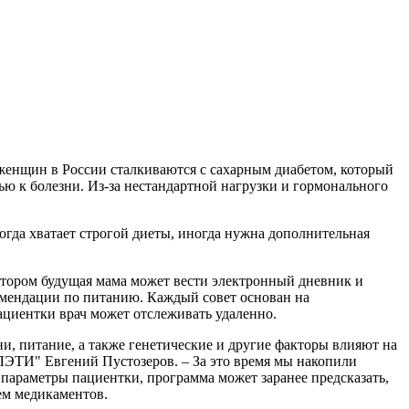
енщин в России сталкиваются с сахарным диабетом, который
ю к болезни. Из-за нестандартной нагрузки и гормонального
огда хватает строгой диеты, иногда нужна дополнительная
отором будущая мама может вести электронный дневник и
комендации по питанию. Каждый совет основан на
ациентки врач может отслеживать удаленно.
ни, питание, а также генетические и другие факторы влияют на
ЛЭТИ" Евгений Пустозеров. – За это время мы накопили
 параметры пациентки, программа может заранее предсказать,
ием медикаментов.