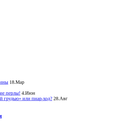
чины
18.Мар
ие перлы!
4.Июн
ой грудью» или пиар-ход?
28.Авг
и