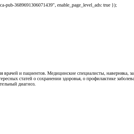
 "ca-pub-3689691306071439", enable_page_level_ads: true });
я врачей и пациентов. Медицинские специалисты, наверняка, 
тересных статей о сохранении здоровья, о профилактике заболев
тельный диагноз.