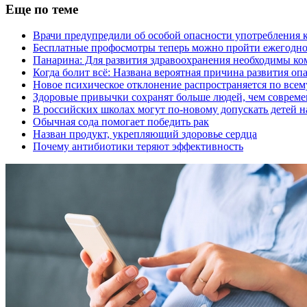
Еще по теме
Врачи предупредили об особой опасности употребления 
Бесплатные профосмотры теперь можно пройти ежегодн
Панарина: Для развития здравоохранения необходимы к
Когда болит всё: Названа вероятная причина развития оп
Новое психическое отклонение распространяется по всем
Здоровые привычки сохранят больше людей, чем соврем
В российских школах могут по-новому допускать детей н
Обычная сода помогает победить рак
Назван продукт, укрепляющий здоровье сердца
Почему антибиотики теряют эффективность