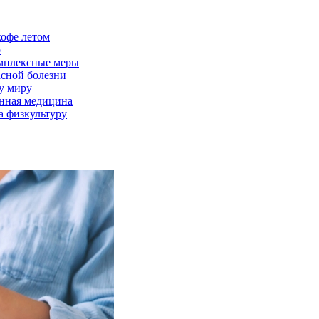
кофе летом
о
омплексные меры
асной болезни
у миру
енная медицина
а физкультуру