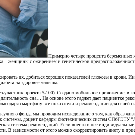
Примерно четыре процента беременных ж
ка – женщины с ожирением и генетической предрасположенность
ировать их, добиться хороших показателей глюкозы в крови. Ин
диабета на здоровье малыша.
-участник проекта 5-100). Создано мобильное приложение, в к
, длительность сна… На основе этого гаджет дает пациентке ре
благодаря смартфону все показатели и рекомендации для своей п
 научного фонда мы проводим исследование о том, как образ жиз
чик системы, доцент кафедры биотехнических систем СПбГЭТУ "
еская система рекомендаций. Если внести в нее индивидуальные
ости. В зависимости от этого можно скорректировать диету и пр