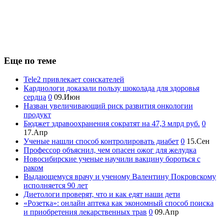
Еще по теме
Tele2 привлекает соискателей
Кардиологи доказали пользу шоколада для здоровья
сердца
0
09.Июн
Назван увеличивающий риск развития онкологии
продукт
Бюджет здравоохранения сократят на 47,3 млрд руб.
0
17.Апр
Ученые нашли способ контролировать диабет
0
15.Сен
Профессор объяснил, чем опасен ожог для желудка
Новосибирские ученые научили вакцину бороться с
раком
Выдающемуся врачу и ученому Валентину Покровскому
исполняется 90 лет
Диетологи проверят, что и как едят наши дети
«Розетка»: онлайн аптека как экономный способ поиска
и приобретения лекарственных трав
0
09.Апр