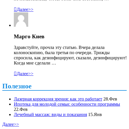

Далее>>
Марго Киев
Здравстуйте, прочла эту статью. Вчера делала
колоноскопию, была третья по очереди. Трижды
спросила, как дезинфицируют, сказали, дезинфицируют!
Когда мне сделали …

Далее>>
Полезное
Лазерная коррекция зрения: как это работает
28.Фев
Ипотека для молодой семьи: особенности программы
22.Фев
Лечебный массаж: виды и показания
15.Янв
Далее>>