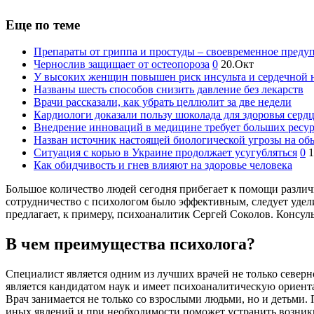
Еще по теме
Препараты от гриппа и простуды – своевременное преду
Чернослив защищает от остеопороза
0
20.Окт
У высоких женщин повышен риск инсульта и сердечной 
Названы шесть способов снизить давление без лекарств
Врачи рассказали, как убрать целлюлит за две недели
Кардиологи доказали пользу шоколада для здоровья серд
Внедрение инноваций в медицине требует больших ресу
Назван источник настоящей биологической угрозы на об
Ситуация с корью в Украине продолжает усугубляться
0
1
Как обидчивость и гнев влияют на здоровье человека
Большое количество людей сегодня прибегает к помощи различ
сотрудничество с психологом было эффективным, следует удел
предлагает, к примеру, психоаналитик Сергей Соколов. Консул
В чем преимущества психолога?
Специалист является одним из лучших врачей не только север
является кандидатом наук и имеет психоаналитическую ориента
Врач занимается не только со взрослыми людьми, но и детьми.
иных явлений и при необходимости поможет устранить возни