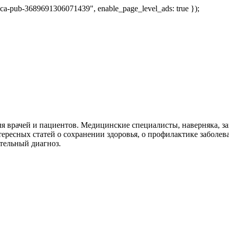
 "ca-pub-3689691306071439", enable_page_level_ads: true });
я врачей и пациентов. Медицинские специалисты, наверняка, 
тересных статей о сохранении здоровья, о профилактике заболев
тельный диагноз.