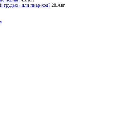
ой грудью» или пиар-ход?
28.Авг
и