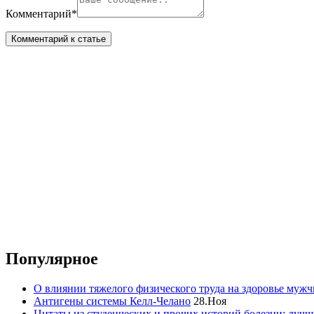
Комментарий
*
Популярное
О влиянии тяжелого физического труда на здоровье муж
Антигены системы Келл-Челано
28.Ноя
Цитаты из студенческих и прочих историй болезни: лучш