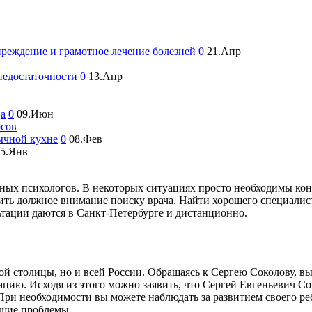
преждение и грамотное лечение болезней
0
21.Апр
недостаточности
0
13.Апр
ца
0
09.Июн
рсов
ычной кухне
0
08.Фев
5.Янв
ных психологов. В некоторых ситуациях просто необходимы кон
ить должное внимание поиску врача. Найти хорошего специалиста
ьтации даются в Санкт-Петербурге и дистанционно.
ной столицы, но и всей России. Обращаясь к Сергею Соколову, в
цию. Исходя из этого можно заявить, что Сергей Евгеньевич Со
 При необходимости вы можете наблюдать за развитием своего ре
кшие проблемы.