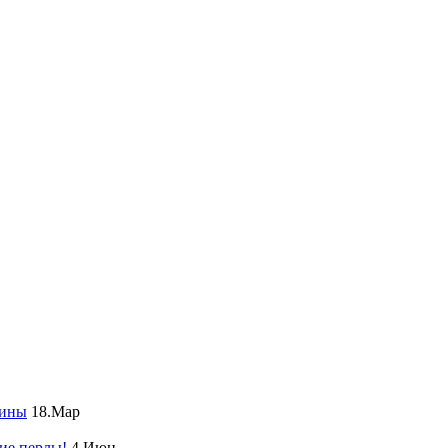
чины
18.Мар
ие перлы!
4.Июн