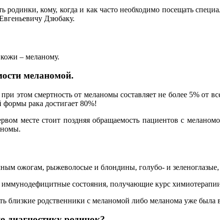
ть родинки, кому, когда и как часто необходимо посещать специ
 Евгеньевичу Дзюбаку.
 кожи – меланому.
мости меланомой.
при этом смертность от меланомы составляет не более 5% от в
й формы рака достигает 80%!
рвом месте стоит поздняя обращаемость пациентов с меланом
аномы.
чным ожогам, рыжеволосые и блондины, голубо- и зеленоглазые,
 иммунодефицитные состояния, получающие курс химиотерапии
сть близкие родственники с меланомой либо меланома уже была 
ю диагностику родинок?