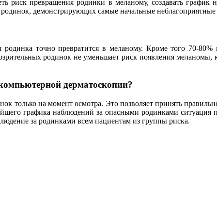
ь риск превращения родинки в меланому, создавать график на
 родинок, демонстрирующих самые начальные неблагоприятные 
ая родинка точно превратится в меланому. Кроме того 70-80
дозрительных родинок не уменьшает риск появления меланомы, к
 компьютерной дерматоскопии?
нок только на момент осмотра. Это позволяет принять правиль
йшего графика наблюдений за опасными родинками ситуация п
людение за родинками всем пациентам из группы риска.