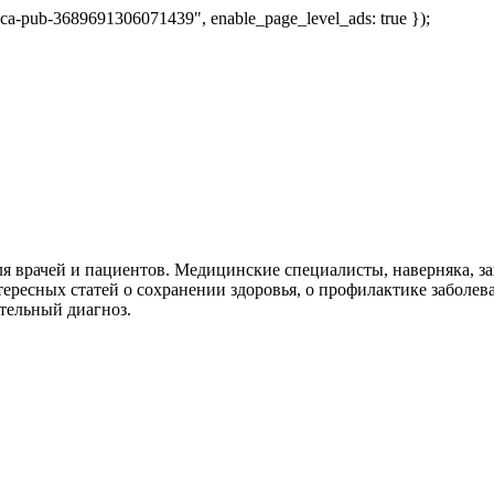
 "ca-pub-3689691306071439", enable_page_level_ads: true });
я врачей и пациентов. Медицинские специалисты, наверняка, 
тересных статей о сохранении здоровья, о профилактике заболев
тельный диагноз.