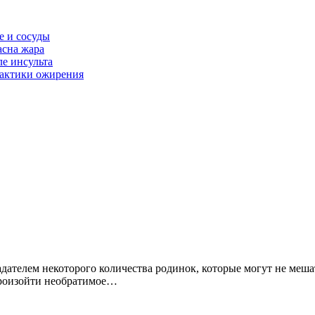
е и сосуды
асна жара
е инсульта
лактики ожирения
ателем некоторого количества родинок, которые могут не мешат
произойти необратимое…