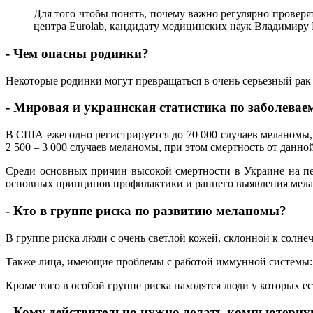
Для того чтобы понять, почему важно регулярно проверя
центра Еurolab, кандидату медицинских наук Владимиру
- Чем опасны родинки?
Некоторые родинки могут превращаться в очень серьезный рак
- Мировая и украинская статистика по заболевае
В США ежегодно регистрируется до 70 000 случаев меланомы, 
2 500 – 3 000 случаев меланомы, при этом смертность от данно
Среди основных причин высокой смертности в Украине на пе
основных принципов профилактики и раннего выявления мел
- Кто в группе риска по развитию меланомы?
В группе риска люди с очень светлой кожей, склонной к солне
Также лица, имеющие проблемы с работой иммунной системы:
Кроме того в особой группе риска находятся люди у которых е
- Кому действительно нужно делать компьютерну